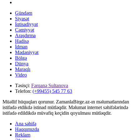
Gündəm
Siyasət
İqtisadiyyat
Cəmiyyət
Araşdırma
Hadisə
İdman
Mədəniyyət
Bölgə
Dünya
Maraqlı
Video
Təsisçi:
Fərqanə Sultanova
Telefon:
(+99455) 545 77 63
Müəllif hüquqları qorunur. ZamanlaBirge.az-ın məlumatlarından
istifadə etdikdə istinad mütləqdir. Məlumat internet səhifələrində
istifadə edildikdə müvafiq keçidin qoyulması mütləqdir.
Ana səhifə
Haqqımızda
Reklam