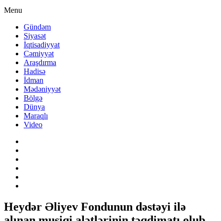
Menu
Gündəm
Siyasət
İqtisadiyyat
Cəmiyyət
Araşdırma
Hadisə
İdman
Mədəniyyət
Bölgə
Dünya
Maraqlı
Video
Heydər Əliyev Fondunun dəstəyi ilə
alınan musiqi alətlərinin təqdimatı olub