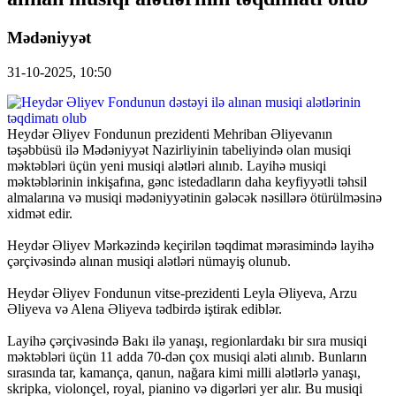
Mədəniyyət
31-10-2025, 10:50
Heydər Əliyev Fondunun prezidenti Mehriban Əliyevanın
təşəbbüsü ilə Mədəniyyət Nazirliyinin tabeliyində olan musiqi
məktəbləri üçün yeni musiqi alətləri alınıb. Layihə musiqi
məktəblərinin inkişafına, gənc istedadların daha keyfiyyətli təhsil
almalarına və musiqi mədəniyyətinin gələcək nəsillərə ötürülməsinə
xidmət edir.
Heydər Əliyev Mərkəzində keçirilən təqdimat mərasimində layihə
çərçivəsində alınan musiqi alətləri nümayiş olunub.
Heydər Əliyev Fondunun vitse-prezidenti Leyla Əliyeva, Arzu
Əliyeva və Alena Əliyeva tədbirdə iştirak ediblər.
Layihə çərçivəsində Bakı ilə yanaşı, regionlardakı bir sıra musiqi
məktəbləri üçün 11 adda 70-dən çox musiqi aləti alınıb. Bunların
sırasında tar, kamança, qanun, nağara kimi milli alətlərlə yanaşı,
skripka, violonçel, royal, pianino və digərləri yer alır. Bu musiqi