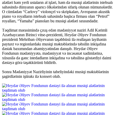
alətləri həm yerli ustaların əl işləri, həm də musiqi alətlərinin istehsalı
sahəsində dünyanın aparıcı ölkələrindən sifariş olunan nümunələrdir.
O cümlədən “Carlovy” violonçel və skripkaları, Avropanın akustik
piano və royalların istehsalı sahəsində başlıca firması olan “Petrof”
royalları, “Yamaha” pianoları bu musiqi alətləri sırasındadır.
Təqdimat mərasimində çıxış edən mədəniyyət naziri Adil Kərimli
Azərbaycanın Birinci vitse-prezidenti, Heydər Əliyev Fondunun
prezidenti Mehriban Əliyevanın təşəbbüsü ilə reallaşan layihənin
paytaxt və regionlardakı musiqi məktəblərində təhsilin inkişafına
dəstək baxımından əhəmiyyətindən danışıb. Heydər Əliyev
Fondunun mədəniyyətə, mədəniyyət və incəsənət xadimlərinə,
xüsusilə də gənc istedadların inkişafına və təhsilinə göstərdiyi daimi
dəstəyə görə təşəkkürünü bildirib.
Sonra Mədəniyyət Nazirliyinin tabeliyindəki musiqi məktəblərinin
şagirdlərinin iştirakı ilə konsert olub.