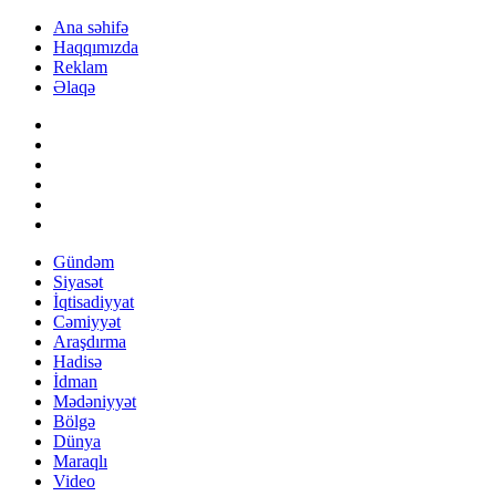
Ana səhifə
Haqqımızda
Reklam
Əlaqə
Gündəm
Siyasət
İqtisadiyyat
Cəmiyyət
Araşdırma
Hadisə
İdman
Mədəniyyət
Bölgə
Dünya
Maraqlı
Video