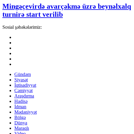
Mingəçevirdə avarçəkmə üzrə beynəlxalq
turnirə start verilib
Sosial şəbəkələrimiz:
Gündəm
Siyasət
İqtisadiyyat
Cəmiyyət
Araşdırma
Hadisə
İdman
Mədəniyyət
Bölgə
Dünya
Maraqlı
Video