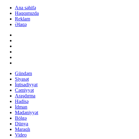
Ana səhifə
Haqqımızda
Reklam
Əlaqə
Gündəm
Siyasət
İqtisadiyyat
Cəmiyyət
Araşdırma
Hadisə
İdman
Mədəniyyət
Bölgə
Dünya
Maraqlı
Video