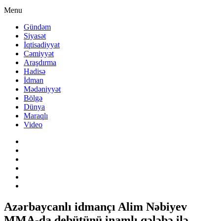
Menu
Gündəm
Siyasət
İqtisadiyyat
Cəmiyyət
Araşdırma
Hadisə
İdman
Mədəniyyət
Bölgə
Dünya
Maraqlı
Video
Azərbaycanlı idmançı Alim Nəbiyev
MMA-da debütünü inamlı qələbə ilə