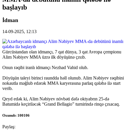
başlayıb
İdman
14-09-2025, 12:13
Gürcüstandan olan idmançı, 7 qat dünya, 3 qat Avropa çempionu
Alim Nəbiyev MMA üzrə ilk döyüşünə çıxıb.
Onun rəqibi iranlı idmançı Nezhad Vahid olub.
Döyüşün taleyi birinci raundda həll olunub. Alim Nəbiyev rəqibini
nokautla məğlub edərək MMA karyerasına parlaq qələbə ilə start
verib.
Qeyd edək ki, Alim Nəbiyev növbəti dəfə oktyabrın 25-də
Batumidə keçiriləcək “Grand Bellagio” turnirində rinqə çıxacaq.
Oxunub: 100106
Paylaş: