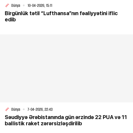
Dünya
10-04-2026, 15:11
Birgünlük tətil “Lufthansa”nın fəaliyyətini iflic
edib
Dünya
7-04-2026, 22:43
Səudiyyə Ərəbistanında gün ərzində 22 PUA və 11
ballistik raket zərərsizləşdirilib