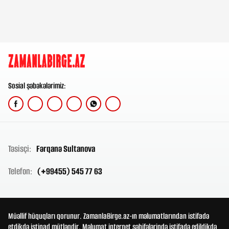
Sosial şəbəkələrimiz:
Təsisçi:
Fərqanə Sultanova
Telefon:
(+99455) 545 77 63
Müəllif hüquqları qorunur. ZamanlaBirge.az-ın məlumatlarından istifadə
etdikdə istinad mütləqdir. Məlumat internet səhifələrində istifadə edildikdə