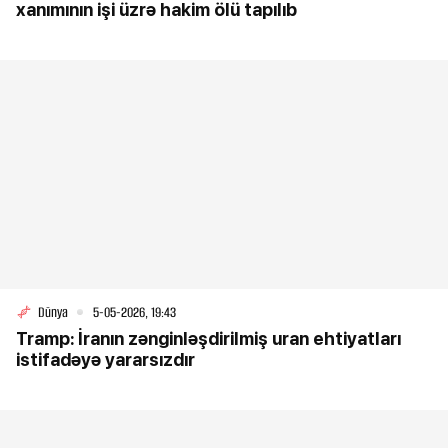
xanımının işi üzrə hakim ölü tapılıb
Dünya
5-05-2026, 19:43
Tramp: İranın zənginləşdirilmiş uran ehtiyatları
istifadəyə yararsızdır