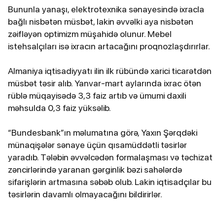
Bununla yanaşı, elektrotexnika sənayesində ixracla
bağlı nisbətən müsbət, lakin əvvəlki aya nisbətən
zəifləyən optimizm müşahidə olunur. Mebel
istehsalçıları isə ixracın artacağını proqnozlaşdırırlar.
Almaniya iqtisadiyyatı ilin ilk rübündə xarici ticarətdən
müsbət təsir alıb. Yanvar-mart aylarında ixrac ötən
rüblə müqayisədə 3,3 faiz artıb və ümumi daxili
məhsulda 0,3 faiz yüksəlib.
“Bundesbank”ın məlumatına görə, Yaxın Şərqdəki
münaqişələr sənaye üçün qısamüddətli təsirlər
yaradıb. Tələbin əvvəlcədən formalaşması və təchizat
zəncirlərində yaranan gərginlik bəzi sahələrdə
sifarişlərin artmasına səbəb olub. Lakin iqtisadçılar bu
təsirlərin davamlı olmayacağını bildirirlər.