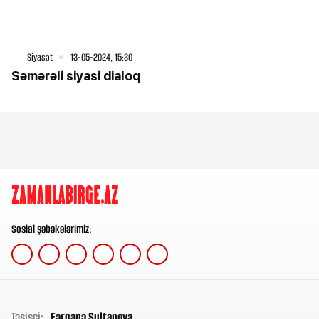
Siyasət
13-05-2024, 15:30
Səmərəli siyasi dialoq
Sosial şəbəkələrimiz:
Təsisçi:
Fərqanə Sultanova