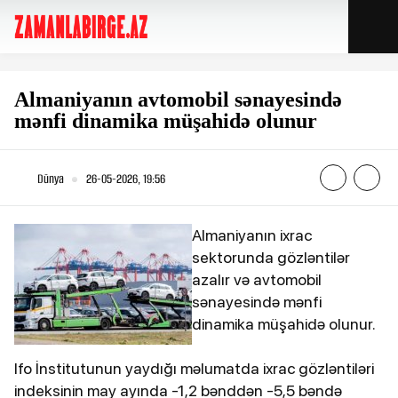
Almaniyanın avtomobil sənayesində
mənfi dinamika müşahidə olunur
Dünya
26-05-2026, 19:56
Almaniyanın ixrac
sektorunda gözləntilər
azalır və avtomobil
sənayesində mənfi
dinamika müşahidə olunur.
Ifo İnstitutunun yaydığı məlumatda ixrac gözləntiləri
indeksinin may ayında -1,2 bənddən -5,5 bəndə