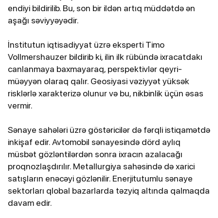
endiyi bildirilib. Bu, son bir ildən artıq müddətdə ən
aşağı səviyyəyədir.
İnstitutun iqtisadiyyat üzrə eksperti Timo
Vollmershauzer bildirib ki, ilin ilk rübündə ixracatdakı
canlanmaya baxmayaraq, perspektivlər qeyri-
müəyyən olaraq qalır. Geosiyasi vəziyyət yüksək
risklərlə xarakterizə olunur və bu, nikbinlik üçün əsas
vermir.
Sənaye sahələri üzrə göstəricilər də fərqli istiqamətdə
inkişaf edir. Avtomobil sənayesində dörd aylıq
müsbət gözləntilərdən sonra ixracın azalacağı
proqnozlaşdırılır. Metallurgiya sahəsində də xarici
satışların enəcəyi gözlənilir. Enerjitutumlu sənaye
sektorları qlobal bazarlarda təzyiq altında qalmaqda
davam edir.