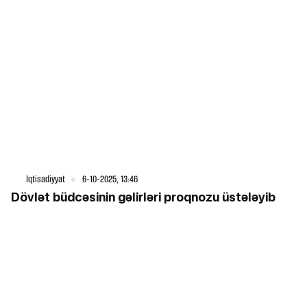
İqtisadiyyat
6-10-2025, 13:46
Dövlət büdcəsinin gəlirləri proqnozu üstələyib