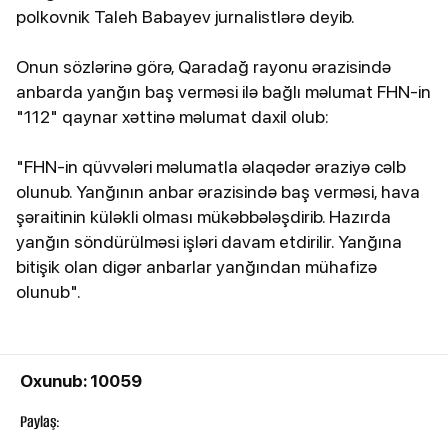
polkovnik Taleh Babayev jurnalistlərə deyib.
Onun sözlərinə görə, Qaradağ rayonu ərazisində
anbarda yanğın baş verməsi ilə bağlı məlumat FHN-in
"112" qaynar xəttinə məlumat daxil olub:
"FHN-in qüvvələri məlumatla əlaqədər əraziyə cəlb
olunub. Yanğının anbar ərazisində baş verməsi, hava
şəraitinin küləkli olması mükəbbələşdirib. Hazırda
yanğın söndürülməsi işləri davam etdirilir. Yanğına
bitişik olan digər anbarlar yanğından mühafizə
olunub".
Oxunub: 10059
Paylaş: