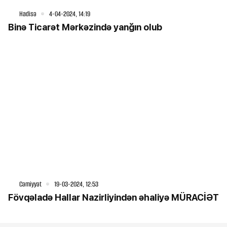
Hadisə
4-04-2024, 14:19
Binə Ticarət Mərkəzində yanğın olub
Cəmiyyət
19-03-2024, 12:53
Fövqəladə Hallar Nazirliyindən əhaliyə MÜRACİƏT