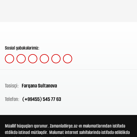
Sosial şəbəkələrimiz:
Təsisçi:
Fərqanə Sultanova
Telefon:
(+99455) 545 77 63
Müəllif hüquqları qorunur. ZamanlaBirge.az-ın məlumatlarından istifadə
etdikdə istinad mütləqdir. Məlumat internet səhifələrində istifadə edildikdə