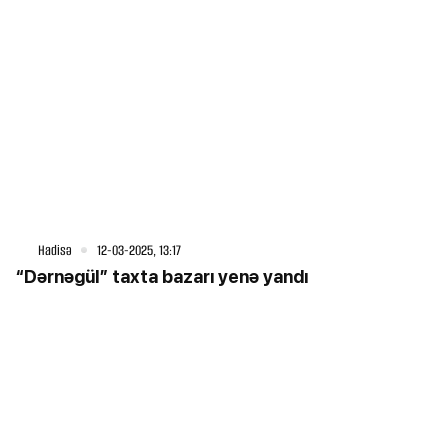
Hadisə
12-03-2025, 13:17
“Dərnəgül” taxta bazarı yenə yandı