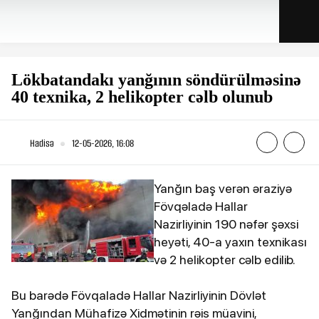
Lökbatandakı yanğının söndürülməsinə
40 texnika, 2 helikopter cəlb olunub
Hadisə
12-05-2026, 16:08
Yanğın baş verən əraziyə
Fövqəladə Hallar
Nazirliyinin 190 nəfər şəxsi
heyəti, 40-a yaxın texnikası
və 2 helikopter cəlb edilib.
Bu barədə Fövqaladə Hallar Nazirliyinin Dövlət
Yanğından Mühafizə Xidmətinin rəis müavini,