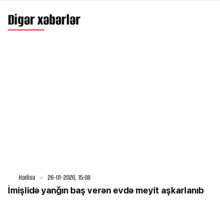
Digər xəbərlər
Hadisə
26-01-2026, 15:08
İmişlidə yanğın baş verən evdə meyit aşkarlanıb