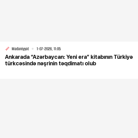
Mədəniyyət
1-07-2026, 11:05
Ankarada “Azərbaycan: Yeni era” kitabının Türkiyə
türkcəsində nəşrinin təqdimatı olub