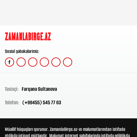
Sosial şəbəkələrimiz:
Təsisçi:
Fərqanə Sultanova
Telefon:
(+99455) 545 77 63
Müəllif hüquqları qorunur. ZamanlaBirge.az-ın məlumatlarından istifadə
etdikdə istinad mütləqdir. Məlumat internet səhifələrində istifadə edildikdə