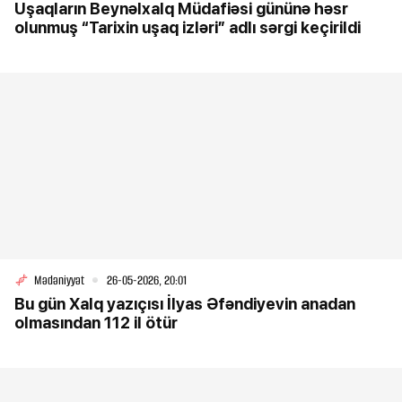
Uşaqların Beynəlxalq Müdafiəsi gününə həsr
olunmuş “Tarixin uşaq izləri” adlı sərgi keçirildi
Mədəniyyət
26-05-2026, 20:01
Bu gün Xalq yazıçısı İlyas Əfəndiyevin anadan
olmasından 112 il ötür