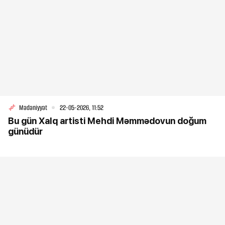
Mədəniyyət
22-05-2026, 11:52
Bu gün Xalq artisti Mehdi Məmmədovun doğum
günüdür