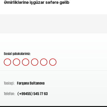
Əmirliklərinə işgüzar səfərə gəlib
Sosial şəbəkələrimiz:
Təsisçi:
Fərqanə Sultanova
Telefon:
(+99455) 545 77 63