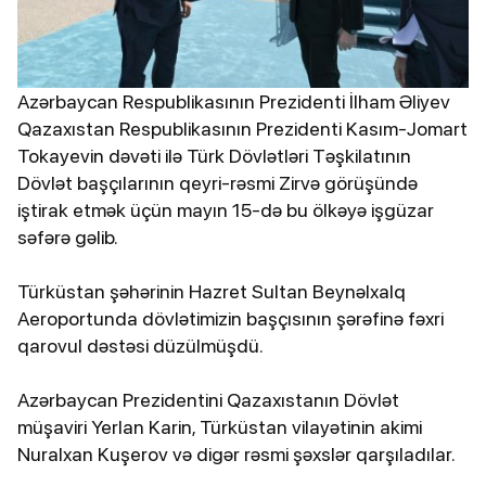
Azərbaycan Respublikasının Prezidenti İlham Əliyev
Qazaxıstan Respublikasının Prezidenti Kasım-Jomart
Tokayevin dəvəti ilə Türk Dövlətləri Təşkilatının
Dövlət başçılarının qeyri-rəsmi Zirvə görüşündə
iştirak etmək üçün mayın 15-də bu ölkəyə işgüzar
səfərə gəlib.
Türküstan şəhərinin Hazret Sultan Beynəlxalq
Aeroportunda dövlətimizin başçısının şərəfinə fəxri
qarovul dəstəsi düzülmüşdü.
Azərbaycan Prezidentini Qazaxıstanın Dövlət
müşaviri Yerlan Karin, Türküstan vilayətinin akimi
Nuralxan Kuşerov və digər rəsmi şəxslər qarşıladılar.