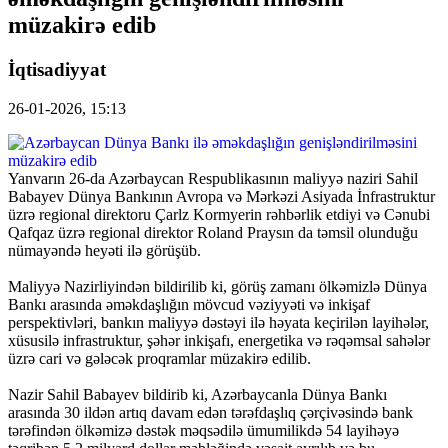
müzakirə edib
İqtisadiyyat
26-01-2026, 15:13
Yanvarın 26-da Azərbaycan Respublikasının maliyyə naziri Sahil
Babayev Dünya Bankının Avropa və Mərkəzi Asiyada İnfrastruktur
üzrə regional direktoru Çarlz Kormyerin rəhbərlik etdiyi və Cənubi
Qafqaz üzrə regional direktor Roland Praysın da təmsil olunduğu
nümayəndə heyəti ilə görüşüb.
Maliyyə Nazirliyindən bildirilib ki, görüş zamanı ölkəmizlə Dünya
Bankı arasında əməkdaşlığın mövcud vəziyyəti və inkişaf
perspektivləri, bankın maliyyə dəstəyi ilə həyata keçirilən layihələr,
xüsusilə infrastruktur, şəhər inkişafı, energetika və rəqəmsal sahələr
üzrə cari və gələcək proqramlar müzakirə edilib.
Nazir Sahil Babayev bildirib ki, Azərbaycanla Dünya Bankı
arasında 30 ildən artıq davam edən tərəfdaşlıq çərçivəsində bank
tərəfindən ölkəmizə dəstək məqsədilə ümumilikdə 54 layihəyə