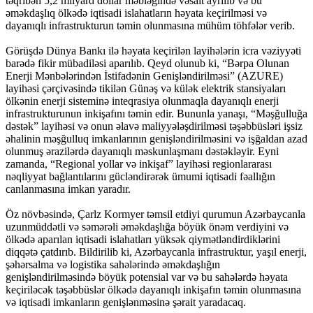
təqribən 5,2 milyard dollar məbləğində vəsait ayrılıb və bu
əməkdaşlıq ölkədə iqtisadi islahatların həyata keçirilməsi və
dayanıqlı infrastrukturun təmin olunmasına mühüm töhfələr verib.
Görüşdə Dünya Bankı ilə həyata keçirilən layihələrin icra vəziyyəti
barədə fikir mübadiləsi aparılıb. Qeyd olunub ki, “Bərpa Olunan
Enerji Mənbələrindən İstifadənin Genişləndirilməsi” (AZURE)
layihəsi çərçivəsində tikilən Günəş və külək elektrik stansiyaları
ölkənin enerji sisteminə inteqrasiya olunmaqla dayanıqlı enerji
infrastrukturunun inkişafını təmin edir. Bununla yanaşı, “Məşğulluğa
dəstək” layihəsi və onun əlavə maliyyələşdirilməsi təşəbbüsləri işsiz
əhalinin məşğulluq imkanlarının genişləndirilməsini və işğaldan azad
olunmuş ərazilərdə dayanıqlı məskunlaşmanı dəstəkləyir. Eyni
zamanda, “Regional yollar və inkişaf” layihəsi regionlararası
nəqliyyat bağlantılarını gücləndirərək ümumi iqtisadi fəallığın
canlanmasına imkan yaradır.
Öz növbəsində, Çarlz Kormyer təmsil etdiyi qurumun Azərbaycanla
uzunmüddətli və səmərəli əməkdaşlığa böyük önəm verdiyini və
ölkədə aparılan iqtisadi islahatları yüksək qiymətləndirdiklərini
diqqətə çatdırıb. Bildirilib ki, Azərbaycanla infrastruktur, yaşıl enerji,
şəhərsalma və logistika sahələrində əməkdaşlığın
genişləndirilməsində böyük potensial var və bu sahələrdə həyata
keçiriləcək təşəbbüslər ölkədə dayanıqlı inkişafın təmin olunmasına
və iqtisadi imkanların genişlənməsinə şərait yaradacaq.