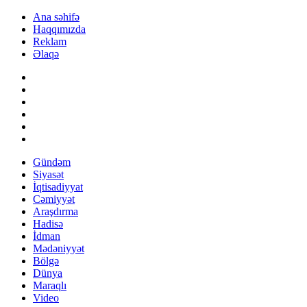
Ana səhifə
Haqqımızda
Reklam
Əlaqə
Gündəm
Siyasət
İqtisadiyyat
Cəmiyyət
Araşdırma
Hadisə
İdman
Mədəniyyət
Bölgə
Dünya
Maraqlı
Video