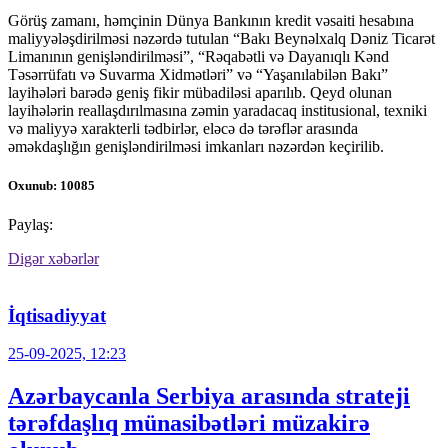
Görüş zamanı, həmçinin Dünya Bankının kredit vəsaiti hesabına
maliyyələşdirilməsi nəzərdə tutulan “Bakı Beynəlxalq Dəniz Ticarət
Limanının genişləndirilməsi”, “Rəqabətli və Dayanıqlı Kənd
Təsərrüfatı və Suvarma Xidmətləri” və “Yaşanılabilən Bakı”
layihələri barədə geniş fikir mübadiləsi aparılıb. Qeyd olunan
layihələrin reallaşdırılmasına zəmin yaradacaq institusional, texniki
və maliyyə xarakterli tədbirlər, eləcə də tərəflər arasında
əməkdaşlığın genişləndirilməsi imkanları nəzərdən keçirilib.
Oxunub: 10085
Paylaş:
Digər xəbərlər
İqtisadiyyat
25-09-2025, 12:23
Azərbaycanla Serbiya arasında strateji
tərəfdaşlıq münasibətləri müzakirə