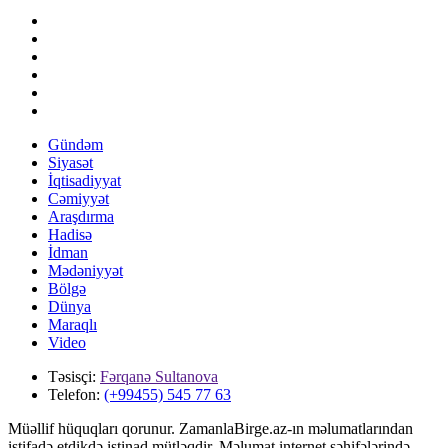
Gündəm
Siyasət
İqtisadiyyat
Cəmiyyət
Araşdırma
Hadisə
İdman
Mədəniyyət
Bölgə
Dünya
Maraqlı
Video
Təsisçi:
Fərqanə Sultanova
Telefon:
(+99455) 545 77 63
Müəllif hüquqları qorunur. ZamanlaBirge.az-ın məlumatlarından
istifadə etdikdə istinad mütləqdir. Məlumat internet səhifələrində