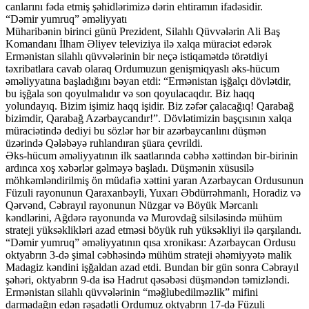
canlarını fəda etmiş şəhidlərimizə dərin ehtiramın ifadəsidir.
“Dəmir yumruq” əməliyyatı
Müharibənin birinci günü Prezident, Silahlı Qüvvələrin Ali Baş
Komandanı İlham Əliyev televiziya ilə xalqa müraciət edərək
Ermənistan silahlı qüvvələrinin bir neçə istiqamətdə törətdiyi
təxribatlara cavab olaraq Ordumuzun genişmiqyaslı əks-hücum
əməliyyatına başladığını bəyan etdi: “Ermənistan işğalçı dövlətdir,
bu işğala son qoyulmalıdır və son qoyulacaqdır. Biz haqq
yolundayıq. Bizim işimiz haqq işidir. Biz zəfər çalacağıq! Qarabağ
bizimdir, Qarabağ Azərbaycandır!”. Dövlətimizin başçısının xalqa
müraciətində dediyi bu sözlər hər bir azərbaycanlını düşmən
üzərində Qələbəyə ruhlandıran şüara çevrildi.
Əks-hücum əməliyyatının ilk saatlarında cəbhə xəttindən bir-birinin
ardınca xoş xəbərlər gəlməyə başladı. Düşmənin xüsusilə
möhkəmləndirilmiş ön müdafiə xəttini yaran Azərbaycan Ordusunun
Füzuli rayonunun Qaraxanbəyli, Yuxarı Əbdürrəhmanlı, Horadiz və
Qərvənd, Cəbrayıl rayonunun Nüzgar və Böyük Mərcanlı
kəndlərini, Ağdərə rayonunda və Murovdağ silsiləsində mühüm
strateji yüksəklikləri azad etməsi böyük ruh yüksəkliyi ilə qarşılandı.
“Dəmir yumruq” əməliyyatının qısa xronikası: Azərbaycan Ordusu
oktyabrın 3-də şimal cəbhəsində mühüm strateji əhəmiyyətə malik
Madagiz kəndini işğaldan azad etdi. Bundan bir gün sonra Cəbrayıl
şəhəri, oktyabrın 9-da isə Hadrut qəsəbəsi düşməndən təmizləndi.
Ermənistan silahlı qüvvələrinin “məğlubedilməzlik” mifini
darmadağın edən rəşadətli Ordumuz oktyabrın 17-də Füzuli