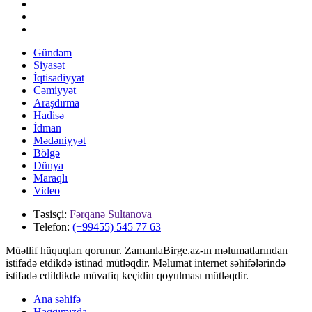
Gündəm
Siyasət
İqtisadiyyat
Cəmiyyət
Araşdırma
Hadisə
İdman
Mədəniyyət
Bölgə
Dünya
Maraqlı
Video
Təsisçi:
Fərqanə Sultanova
Telefon:
(+99455) 545 77 63
Müəllif hüquqları qorunur. ZamanlaBirge.az-ın məlumatlarından
istifadə etdikdə istinad mütləqdir. Məlumat internet səhifələrində
istifadə edildikdə müvafiq keçidin qoyulması mütləqdir.
Ana səhifə
Haqqımızda