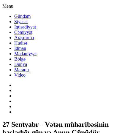
Menu
Gündəm
Siyasət
İqtisadiyyat
Cəmiyyət
Araşdırma
Hadisə
İdman
Mədəniyyət
Bölgə
Dünya
Maraqlı
Video
27 Sentyabr - Vətən müharibəsinin
başladığı gün və Anım Günüdür