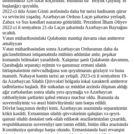
ümumilikdə 326 nəfər köçürüldü. Bununla da “Böyük Qayıdış”ın
başlanğıcı qoyuldu.
2022-ci ildə Anım Günü ərəfəsində daha bir tarixi hadisənin qürur
və sevincini yaşadıq. Azərbaycan Ordusu Laçın şəhərinə yerləşdi,
Zabux və Sus kəndləri nəzarətə götürüldü. Prezident İlham Əliyev
2022-ci il sentyabrın 21-də Laçın şəhərində Azərbaycan Bayrağını
ucaltdı.
Vətən müharibəsindəki Qələbənin məntiqi davamı olan antiterror
əməliyyatı
Vətən müharibəsindən sonra Azərbaycan Ordusunun daha da
gücləndirilməsi istiqamətində mühüm addımlar atılır, peşəkar
komando bölmələri yaradılırdı. Xalqımız şanlı Qələbənin davamını,
Qarabağda separatçı rejimin və qanunsuz erməni silahlı
birləşmələrinin mövcudluğuna son qoyulmasını gözləyir və buna
inanırdı. Nəhayət həmin tarixi an yetişdi. 2023-cü il sentyabrın 19-
da Azərbaycan Silahlı Qüvvələri bölgədə lokal xarakterli antiterror
tədbirlərinə başladı. Bir sutkadan az müddət ərzində düşmən aldığı
ağır zərbələrdən sonra silahı yerə qoymağa və Azərbaycan
rəhbərliyinin şərtlərini qəbul etməyə məcbur oldu. Bununla da
suverenliyimiz və ərazi bütövlüyümüz tam bərpa edildi.
Dövlət başçısının dediyi kimi, Azərbaycan ərazisində separatizmin
kökü kəsildi. Ermənistan silahlı qüvvələrinin qalıqları və qeyri-
qanuni silahlı dəstələri tərk-silah edilərək ərazilərimizdən çıxarıldı,
respublikamızın suverenliyi tam təmin edildi, bütün ölkə ərazisində
Konstitusiya quruluşu bərpa olundu. Ermənistanda bəzi revanşist