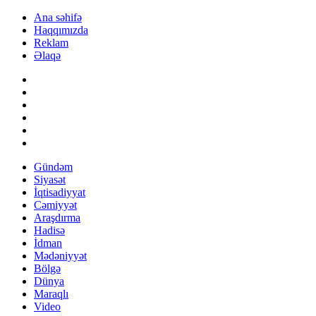
Ana səhifə
Haqqımızda
Reklam
Əlaqə
Gündəm
Siyasət
İqtisadiyyat
Cəmiyyət
Araşdırma
Hadisə
İdman
Mədəniyyət
Bölgə
Dünya
Maraqlı
Video