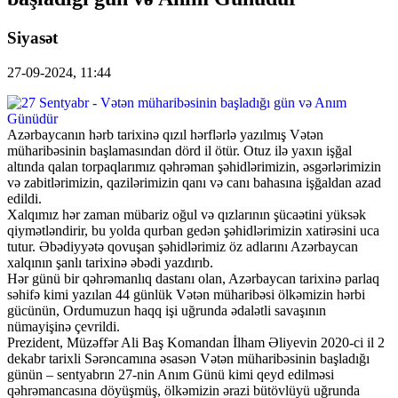
Siyasət
27-09-2024, 11:44
Azərbaycanın hərb tarixinə qızıl hərflərlə yazılmış Vətən
müharibəsinin başlamasından dörd il ötür. Otuz ilə yaxın işğal
altında qalan torpaqlarımız qəhrəman şəhidlərimizin, əsgərlərimizin
və zabitlərimizin, qazilərimizin qanı və canı bahasına işğaldan azad
edildi.
Xalqımız hər zaman mübariz oğul və qızlarının şücaətini yüksək
qiymətləndirir, bu yolda qurban gedən şəhidlərimizin xatirəsini uca
tutur. Əbədiyyətə qovuşan şəhidlərimiz öz adlarını Azərbaycan
xalqının şanlı tarixinə əbədi yazdırıb.
Hər günü bir qəhrəmanlıq dastanı olan, Azərbaycan tarixinə parlaq
səhifə kimi yazılan 44 günlük Vətən müharibəsi ölkəmizin hərbi
gücünün, Ordumuzun haqq işi uğrunda ədalətli savaşının
nümayişinə çevrildi.
Prezident, Müzəffər Ali Baş Komandan İlham Əliyevin 2020-ci il 2
dekabr tarixli Sərəncamına əsasən Vətən müharibəsinin başladığı
günün – sentyabrın 27-nin Anım Günü kimi qeyd edilməsi
qəhrəmancasına döyüşmüş, ölkəmizin ərazi bütövlüyü uğrunda