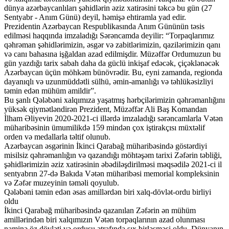
dünya azərbaycanlıları şəhidlərin əziz xatirəsini təkcə bu gün (27
Sentyabr - Anım Günü) deyil, həmişə ehtiramla yad edir.
Prezidentin Azərbaycan Respublikasında Anım Gününün təsis
edilməsi haqqında imzaladığı Sərəncamda deyilir: “Torpaqlarımız
qəhrəman şəhidlərimizin, əsgər və zabitlərimizin, qazilərimizin qanı
və canı bahasına işğaldan azad edilmişdir. Müzəffər Ordumuzun bu
gün yazdığı tarix sabah daha da güclü inkişaf edəcək, çiçəklənəcək
Azərbaycan üçün möhkəm bünövrədir. Bu, eyni zamanda, regionda
dayanıqlı və uzunmüddətli sülhü, əmin-amanlığı və təhlükəsizliyi
təmin edən mühüm amildir”.
Bu şanlı Qələbəni xalqımıza yaşatmış hərbçilərimizin qəhrəmanlığını
yüksək qiymətləndirən Prezident, Müzəffər Ali Baş Komandan
İlham Əliyevin 2020-2021-ci illərdə imzaladığı sərəncamlarla Vətən
müharibəsinin ümumilikdə 159 mindən çox iştirakçısı müxtəlif
orden və medallarla təltif olunub.
Azərbaycan əsgərinin İkinci Qarabağ müharibəsində göstərdiyi
misilsiz qəhrəmanlığın və qazandığı möhtəşəm tarixi Zəfərin təbliği,
şəhidlərimizin əziz xatirəsinin əbədiləşdirilməsi məqsədilə 2021-ci il
sentyabrın 27-də Bakıda Vətən müharibəsi memorial kompleksinin
və Zəfər muzeyinin təməli qoyulub.
Qələbəni təmin edən əsas amillərdən biri xalq-dövlət-ordu birliyi
oldu
İkinci Qarabağ müharibəsində qazanılan Zəfərin ən mühüm
amillərindən biri xalqımızın Vətən torpaqlarının azad olunması
naminə öz dövləti və ordusu ətrafında sıx birləşməsi oldu. Dünyanın