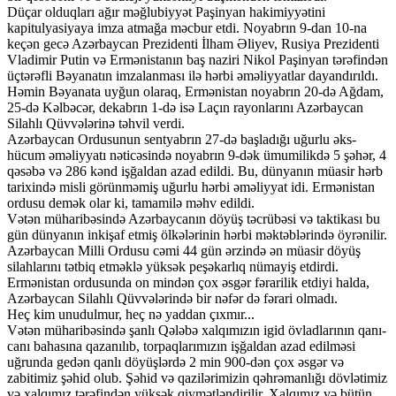
Düçar olduqları ağır məğlubiyyət Paşinyan hakimiyyətini
kapitulyasiyaya imza atmağa məcbur etdi. Noyabrın 9-dan 10-na
keçən gecə Azərbaycan Prezidenti İlham Əliyev, Rusiya Prezidenti
Vladimir Putin və Ermənistanın baş naziri Nikol Paşinyan tərəfindən
üçtərəfli Bəyanatın imzalanması ilə hərbi əməliyyatlar dayandırıldı.
Həmin Bəyanata uyğun olaraq, Ermənistan noyabrın 20-də Ağdam,
25-də Kəlbəcər, dekabrın 1-də isə Laçın rayonlarını Azərbaycan
Silahlı Qüvvələrinə təhvil verdi.
Azərbaycan Ordusunun sentyabrın 27-də başladığı uğurlu əks-
hücum əməliyyatı nəticəsində noyabrın 9-dək ümumilikdə 5 şəhər, 4
qəsəbə və 286 kənd işğaldan azad edildi. Bu, dünyanın müasir hərb
tarixində misli görünməmiş uğurlu hərbi əməliyyat idi. Ermənistan
ordusu demək olar ki, tamamilə məhv edildi.
Vətən müharibəsində Azərbaycanın döyüş təcrübəsi və taktikası bu
gün dünyanın inkişaf etmiş ölkələrinin hərbi məktəblərində öyrənilir.
Azərbaycan Milli Ordusu cəmi 44 gün ərzində ən müasir döyüş
silahlarını tətbiq etməklə yüksək peşəkarlıq nümayiş etdirdi.
Ermənistan ordusunda on mindən çox əsgər fərarilik etdiyi halda,
Azərbaycan Silahlı Qüvvələrində bir nəfər də fərari olmadı.
Heç kim unudulmur, heç nə yaddan çıxmır...
Vətən müharibəsində şanlı Qələbə xalqımızın igid övladlarının qanı-
canı bahasına qazanılıb, torpaqlarımızın işğaldan azad edilməsi
uğrunda gedən qanlı döyüşlərdə 2 min 900-dən çox əsgər və
zabitimiz şəhid olub. Şəhid və qazilərimizin qəhrəmanlığı dövlətimiz
və xalqımız tərəfindən yüksək qiymətləndirilir. Xalqımız və bütün