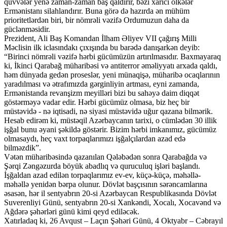
qüvvələr yenə zaman-zaman baş qaldırır, bəzi xarici ölkələr
Ermənistanı silahlandırır. Buna görə də hazırda ən mühüm
prioritetlərdən biri, bir nömrəli vəzifə Ordumuzun daha da
güclənməsidir.
Prezident, Ali Baş Komandan İlham Əliyev VII çağırış Milli
Məclisin ilk iclasındakı çıxışında bu barədə danışarkən deyib:
“Birinci nömrəli vəzifə hərbi gücümüzün artırılmasıdır. Baxmayaraq
ki, İkinci Qarabağ müharibəsi və antiterror əməliyyatı arxada qaldı,
həm dünyada gedən proseslər, yeni münaqişə, müharibə ocaqlarının
yaradılması və ətrafımızda gərginliyin artması, eyni zamanda,
Ermənistanda revanşizm meyilləri bizi bu sahəyə daim diqqət
göstərməyə vadar edir. Hərbi gücümüz olmasa, biz heç bir
müstəvidə - nə iqtisadi, nə siyasi müstəvidə uğur qazana bilmərik.
Hesab edirəm ki, müstəqil Azərbaycanın tarixi, o cümlədən 30 illik
işğal bunu əyani şəkildə göstərir. Bizim hərbi imkanımız, gücümüz
olmasaydı, heç vaxt torpaqlarımızı işğalçılardan azad edə
bilməzdik”.
Vətən müharibəsində qazanılan Qələbədən sonra Qarabağda və
Şərqi Zəngəzurda böyük abadlıq və quruculuq işləri başlandı.
İşğaldan azad edilən torpaqlarımız ev-ev, küçə-küçə, məhəllə-
məhəllə yenidən bərpa olunur. Dövlət başçısının sərəncamlarına
əsasən, hər il sentyabrın 20-si Azərbaycan Respublikasında Dövlət
Suverenliyi Günü, sentyabrın 20-si Xankəndi, Xocalı, Xocavənd və
Ağdərə şəhərləri günü kimi qeyd ediləcək.
Xatırladaq ki, 26 Avqust – Laçın Şəhəri Günü, 4 Oktyabr – Cəbrayıl