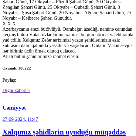
Şəhəri Günü, 17 Oktyabr – Füzuli Şəhəri Günü, 20 Oktyabr –
Zəngilan Şəhəri Günü, 25 Oktyabr – Qubadlı Şəhəri Günü, 8
Noyabr – Şuşa Şəhəri Günü, 20 Noyabr – Ağdam Şəhəri Günü, 25
Noyabr – Kəlbəcər Şəhəri Günüdür.
X X X
Azərbaycanın ərazi bütövlüyü, Qarabağın azadlığı naminə canından
keçmiş bütün Vətən övladlarının xatirəsi bu gün hörmət və ehtiramla
yad edilir. Xalqımız Zəfər tariximizi yazan şəhidlərimizin əziz
xatirəsini daim qəlbində yaşadır və yaşadacaq. Onların Vətən sevgisi
hər birimiz üçün örnək olaraq qalacaq.
Allah bütün şəhidlərimizə rəhmət eləsin!
Oxunub: 100222
Paylaş:
Digər xəbərlər
Cəmiyyət
27-09-2024, 11:47
Xalqımız şəhidlərin uyuduğu müqəddəs