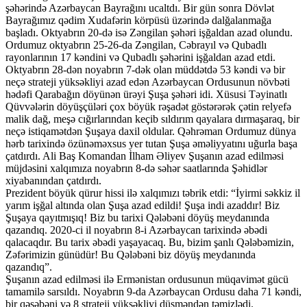
şəhərində Azərbaycan Bayrağını ucaltdı. Bir gün sonra Dövlət
Bayrağımız qədim Xudafərin körpüsü üzərində dalğalanmağa
başladı. Oktyabrın 20-də isə Zəngilan şəhəri işğaldan azad olundu.
Ordumuz oktyabrın 25-26-da Zəngilan, Cəbrayıl və Qubadlı
rayonlarının 17 kəndini və Qubadlı şəhərini işğaldan azad etdi.
Oktyabrın 28-dən noyabrın 7-dək olan müddətdə 53 kəndi və bir
neçə strateji yüksəkliyi azad edən Azərbaycan Ordusunun növbəti
hədəfi Qarabağın döyünən ürəyi Şuşa şəhəri idi. Xüsusi Təyinatlı
Qüvvələrin döyüşçüləri çox böyük rəşadət göstərərək çətin relyefə
malik dağ, meşə cığırlarından keçib sıldırım qayalara dırmaşaraq, bir
neçə istiqamətdən Şuşaya daxil oldular. Qəhrəman Ordumuz dünya
hərb tarixində özünəməxsus yer tutan Şuşa əməliyyatını uğurla başa
çatdırdı. Ali Baş Komandan İlham Əliyev Şuşanın azad edilməsi
müjdəsini xalqımıza noyabrın 8-də səhər saatlarında Şəhidlər
xiyabanından çatdırdı.
Prezident böyük qürur hissi ilə xalqımızı təbrik etdi: “İyirmi səkkiz il
yarım işğal altında olan Şuşa azad edildi! Şuşa indi azaddır! Biz
Şuşaya qayıtmışıq! Biz bu tarixi Qələbəni döyüş meydanında
qazandıq. 2020-ci il noyabrın 8-i Azərbaycan tarixində əbədi
qalacaqdır. Bu tarix əbədi yaşayacaq. Bu, bizim şanlı Qələbəmizin,
Zəfərimizin günüdür! Bu Qələbəni biz döyüş meydanında
qazandıq”.
Şuşanın azad edilməsi ilə Ermənistan ordusunun müqavimət gücü
tamamilə sarsıldı. Noyabrın 9-da Azərbaycan Ordusu daha 71 kəndi,
bir qəsəbəni və 8 strateji yüksəkliyi düşməndən təmizlədi.