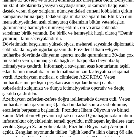
müxtəlif ölkələrində yaşayan soydaşlarımız, ölkəmizin haqq işinə
dəstək verən digər xalqların nümayəndələri erməni lobbisinin çirkin
kampaniyalarına qarşı fədakarlıqla mübarizə apardılar. Etnik və dini
mənsubiyyətindən asılı olmayaraq ölkəmizin bütün vətəndaşları
görünməmiş həmrəylik nümayiş etdirdi, ön və arxa cəbhədə
sarsılmaz birlik yarandı. Bu birlik və həmrəylik haqlı olaraq “Dəmir
yumruq” kimi səciyyələndirilir.
Dövlətimizin başçısının yüksək siyasi məharəti sayəsində diplomatik
cəbhədə də böyük uğurlar qazanıldı. Prezident İlham Əliyev
müharibə dövründə dünyanın aparıcı media qurumlarına 30-dan çox
müsahibə verdi, münaqişə ilə bağlı əsl həqiqətləri beynəlxalq
ictimaiyyətə çatdırdı. İnformasiya savaşının əsas konturlarını təşkil
edən həmin müsahibələr milli mətbuatımızın fəaliyyətinə istiqamət
verdi. Azərbaycan mediası, o cümlədən AZƏRTAC Vətən
müharibəsinin gedişini peşəkarcasına işıqlandıraraq cəbhə
xəbərlərini xalqımıza və dünya ictimaiyyətinə operativ və dəqiq
şəkildə çatdırdılar.
Azərbaycan zəfərdən-zəfərə doğru irəliləməkdə davam etdi. Vətən
müharibəsində qazanılmış Qələbədən dərhal sonra azad olunmuş
ərazilərin bərpasına başlanıldı. Prezident İlham Əliyevin və birinci
xanım Mehriban Əliyevanın iştirakı ilə azad Qarabağımızda mühüm
infrastruktur obyektlərinin təməli qoyuldu, möhtəşəm layihələrə start
verildi. Şuşaya Zəfər yolu çəkildi, Füzulidə Beynəlxalq Aeroport
açıldı. Zəngilan rayonunda tikilən “ağıllı kənd”ə ilkin olaraq 66 ailə,