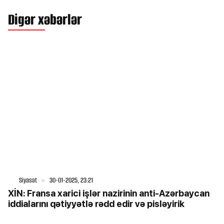
Digər xəbərlər
Siyasət
30-01-2025, 23:21
XİN: Fransa xarici işlər nazirinin anti-Azərbaycan
iddialarını qətiyyətlə rədd edir və pisləyirik