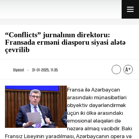
“Conflicts” jurnalının direktoru:
Fransada erməni diasporu siyasi alətə
çevrilib
Siyasət
31-01-2025, 11:35
Fransa ilə Azərbaycan
arasındakı münasibətləri
obyektiv dəyərləndirmək
üçün iki ölkə arasındakı
emosional əlaqələri də
nəzərə almaq vacibdir. Bakı
Fransız Liseyinin yaradılması, Azərbaycanın opera və