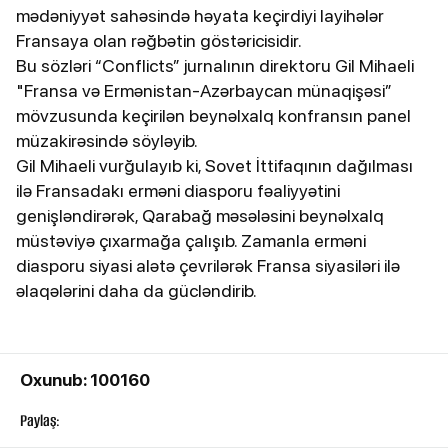
mədəniyyət sahəsində həyata keçirdiyi layihələr
Fransaya olan rəğbətin göstəricisidir.
Bu sözləri “Conflicts” jurnalının direktoru Gil Mihaeli
"Fransa və Ermənistan-Azərbaycan münaqişəsi”
mövzusunda keçirilən beynəlxalq konfransın panel
müzakirəsində söyləyib.
Gil Mihaeli vurğulayıb ki, Sovet İttifaqının dağılması
ilə Fransadakı erməni diasporu fəaliyyətini
genişləndirərək, Qarabağ məsələsini beynəlxalq
müstəviyə çıxarmağa çalışıb. Zamanla erməni
diasporu siyasi alətə çevrilərək Fransa siyasiləri ilə
əlaqələrini daha da gücləndirib.
Oxunub: 100160
Paylaş: