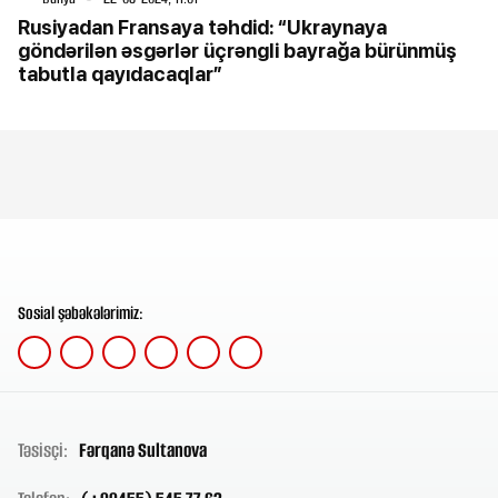
Rusiyadan Fransaya təhdid: “Ukraynaya
göndərilən əsgərlər üçrəngli bayrağa bürünmüş
tabutla qayıdacaqlar”
Sosial şəbəkələrimiz:
Təsisçi:
Fərqanə Sultanova