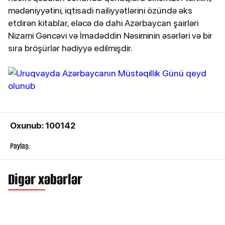
mədəniyyətini, iqtisadi nailiyyətlərini özündə əks
etdirən kitablar, eləcə də dahi Azərbaycan şairləri
Nizami Gəncəvi və İmadəddin Nəsiminin əsərləri və bir
sıra bröşürlər hədiyyə edilmişdir.
Oxunub: 100142
Paylaş:
Digər xəbərlər