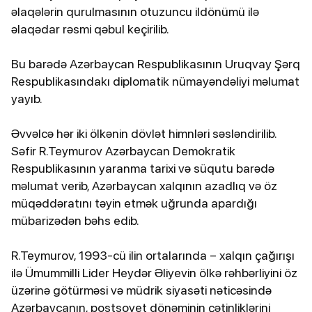
əlaqələrin qurulmasının otuzuncu ildönümü ilə
əlaqədar rəsmi qəbul keçirilib.
Bu barədə Azərbaycan Respublikasının Uruqvay Şərq
Respublikasındakı diplomatik nümayəndəliyi məlumat
yayıb.
Əvvəlcə hər iki ölkənin dövlət himnləri səsləndirilib.
Səfir R.Teymurov Azərbaycan Demokratik
Respublikasının yaranma tarixi və süqutu barədə
məlumat verib, Azərbaycan xalqının azadlıq və öz
müqəddəratını təyin etmək uğrunda apardığı
mübarizədən bəhs edib.
R.Teymurov, 1993-cü ilin ortalarında – xalqın çağırışı
ilə Ümummilli Lider Heydər Əliyevin ölkə rəhbərliyini öz
üzərinə götürməsi və müdrik siyasəti nəticəsində
Azərbaycanın, postsovet dönəminin çətinliklərini