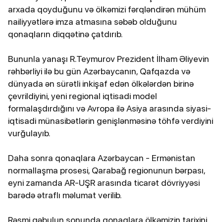
arxada qoyduğunu və ölkəmizi fərqləndirən mühüm
nailiyyətlərə imza atmasına səbəb olduğunu
qonaqların diqqətinə çatdırıb.
Bununla yanaşı R.Teymurov Prezident İlham Əliyevin
rəhbərliyi ilə bu gün Azərbaycanın, Qafqazda və
dünyada ən sürətli inkişaf edən ölkələrdən birinə
çevrildiyini, yeni regional iqtisadi model
formalaşdırdığını və Avropa ilə Asiya arasında siyasi-
iqtisadi münasibətlərin genişlənməsinə töhfə verdiyini
vurğulayıb.
Daha sonra qonaqlara Azərbaycan - Ermənistan
normallaşma prosesi, Qarabağ regionunun bərpası,
eyni zamanda AR-UŞR arasında ticarət dövriyyəsi
barədə ətraflı məlumat verilib.
Rəsmi qəbulun sonunda qonaqlara ölkəmizin tarixini,