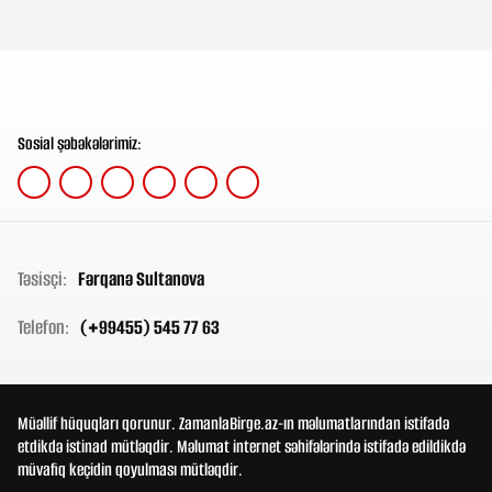
Sosial şəbəkələrimiz:
Təsisçi:
Fərqanə Sultanova
Telefon:
(+99455) 545 77 63
Müəllif hüquqları qorunur. ZamanlaBirge.az-ın məlumatlarından istifadə
etdikdə istinad mütləqdir. Məlumat internet səhifələrində istifadə edildikdə
müvafiq keçidin qoyulması mütləqdir.