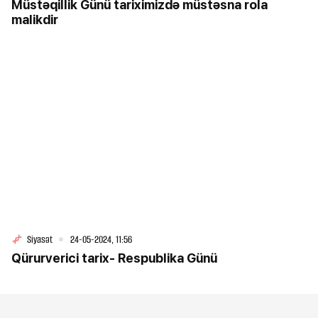
Müstəqillik Günü tariximizdə müstəsna rola
malikdir
Siyasət
24-05-2024, 11:56
Qürurverici tarix- Respublika Günü