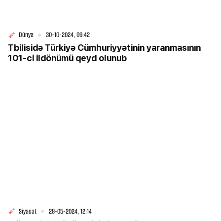
Dünya
30-10-2024, 09:42
Tbilisidə Türkiyə Cümhuriyyətinin yaranmasının
101-ci ildönümü qeyd olunub
Siyasət
28-05-2024, 12:14