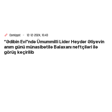
Cəmiyyət
12-12-2024, 10:43
“Ədibin Evi”ndə Ümummilli Lider Heydər Əliyevin
anım günü münasibətilə Balaxanı neftçiləri ilə
görüş keçirilib