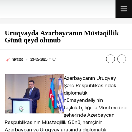
Uruqvayda Azərbaycanın Müstəqillik
Günü qeyd olunub
Siyasət
23-05-2025, 11:07
Azərbaycanın Uruqvay
Şərq Respublikasındakı
diplomatik
nümayəndəliyinin
təşkilatçılığı ilə Montevideo
şəhərində Azərbaycan
Respublikasının Müstəqillik Günü, həmçinin
Azərbaycan və Uruqvay arasında diplomatik