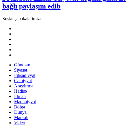
bağlı paylaşım edib
Sosial şəbəkələrimiz:
Gündəm
Siyasət
İqtisadiyyat
Cəmiyyət
Araşdırma
Hadisə
İdman
Mədəniyyət
Bölgə
Dünya
Maraqlı
Video