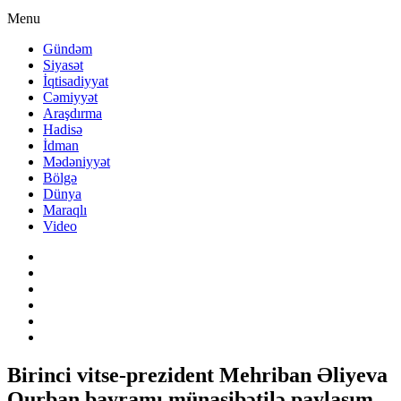
Menu
Gündəm
Siyasət
İqtisadiyyat
Cəmiyyət
Araşdırma
Hadisə
İdman
Mədəniyyət
Bölgə
Dünya
Maraqlı
Video
Birinci vitse-prezident Mehriban Əliyeva
Qurban bayramı münasibətilə paylaşım