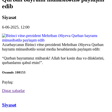
edib
Siyasət
6-06-2025, 12:00
Azərbaycanın Birinci vitse-prezidenti Mehriban Əliyeva Qurban
bayramı münasibətilə sosial media hesablarında paylaşım edib:
“Qurban bayramınız mübarək! Allah hər kəsin dua və diləklərini,
qurbanlarını qəbul etsin!”.
Oxunub: 100153
Paylaş:
Digər xəbərlər
Siyasət