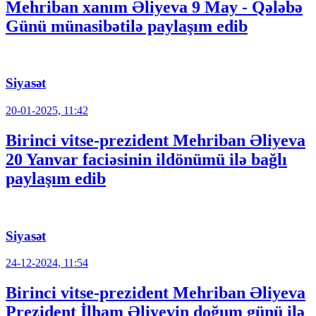
Mehriban xanım Əliyeva 9 May - Qələbə
Günü münasibətilə paylaşım edib
Siyasət
20-01-2025, 11:42
Birinci vitse-prezident Mehriban Əliyeva
20 Yanvar faciəsinin ildönümü ilə bağlı
paylaşım edib
Siyasət
24-12-2024, 11:54
Birinci vitse-prezident Mehriban Əliyeva
Prezident İlham Əliyevin doğum günü ilə