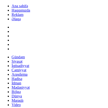
Ana səhifə
Haqqımızda
Reklam
Əlaqə
Gündəm
Siyasət
İqtisadiyyat
Cəmiyyət
Araşdırma
Hadisə
İdman
Mədəniyyət
Bölgə
Dünya
Maraqlı
Video