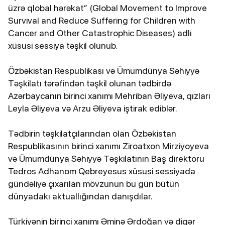
üzrə qlobal hərəkat” (Global Movement to Improve
Survival and Reduce Suffering for Children with
Cancer and Other Catastrophic Diseases) adlı
xüsusi sessiya təşkil olunub.
Özbəkistan Respublikası və Ümumdünya Səhiyyə
Təşkilatı tərəfindən təşkil olunan tədbirdə
Azərbaycanın birinci xanımı Mehriban Əliyeva, qızları
Leyla Əliyeva və Arzu Əliyeva iştirak ediblər.
Tədbirin təşkilatçılarından olan Özbəkistan
Respublikasının birinci xanımı Ziroatxon Mirziyoyeva
və Ümumdünya Səhiyyə Təşkilatının Baş direktoru
Tedros Adhanom Qebreyesus xüsusi sessiyada
gündəliyə çıxarılan mövzunun bu gün bütün
dünyadakı aktuallığından danışdılar.
Türkiyənin birinci xanımı Əminə Ərdoğan və digər