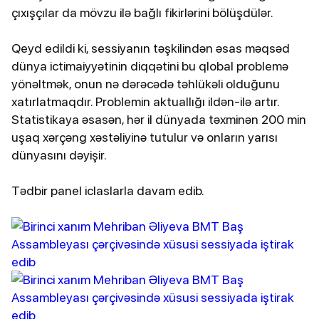
çıxışçılar da mövzu ilə bağlı fikirlərini bölüşdülər.
Qeyd edildi ki, sessiyanın təşkilindən əsas məqsəd
dünya ictimaiyyətinin diqqətini bu qlobal problemə
yönəltmək, onun nə dərəcədə təhlükəli olduğunu
xatırlatmaqdır. Problemin aktuallığı ildən-ilə artır.
Statistikaya əsasən, hər il dünyada təxminən 200 min
uşaq xərçəng xəstəliyinə tutulur və onların yarısı
dünyasını dəyişir.
Tədbir panel iclaslarla davam edib.