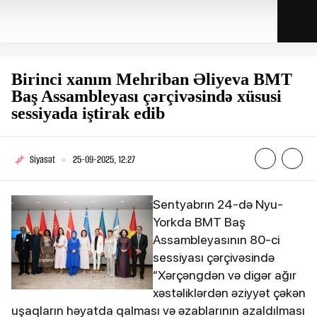
Birinci xanım Mehriban Əliyeva BMT
Baş Assambleyası çərçivəsində xüsusi
sessiyada iştirak edib
Siyasət
25-09-2025, 12:27
Sentyabrın 24-də Nyu-
Yorkda BMT Baş
Assambleyasının 80-ci
sessiyası çərçivəsində
“Xərçəngdən və digər ağır
xəstəliklərdən əziyyət çəkən
uşaqların həyatda qalması və əzablarının azaldılması