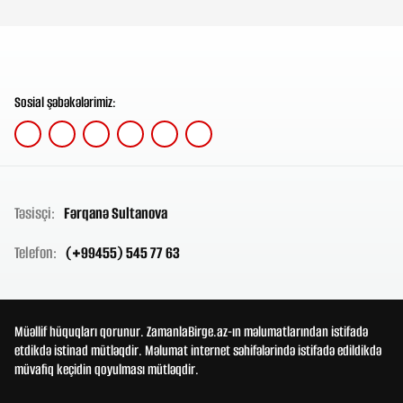
Sosial şəbəkələrimiz:
Təsisçi:
Fərqanə Sultanova
Telefon:
(+99455) 545 77 63
Müəllif hüquqları qorunur. ZamanlaBirge.az-ın məlumatlarından istifadə
etdikdə istinad mütləqdir. Məlumat internet səhifələrində istifadə edildikdə
müvafiq keçidin qoyulması mütləqdir.