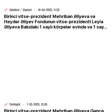
Gündəm / Siyasət
16-04-2025, 11:33
Birinci vitse-prezident Mehriban Əliyeva və
Heydər Əliyev Fondunun vitse-prezidenti Leyla
Əliyeva Bakıdakı 1 saylı körpələr evində və 1 saylı
uşaq evi sosial xidmət müəssisəsində olublar
Cəmiyyət
7-03-2025, 13:05
Birinci vitse-prezident Mehriban Əliyeva Gəncə