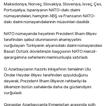
Makedoniya, Norveç, Slovakiya, Sloveniya, İsveç, Çex,
Portuqaliya, İspaniyanın NATO-dakı daimi
nümayəndələri, həmçinin ABŞ və Fransanın NATO-
dakı daimi nümayəndələrinin müavinləri daxildir.
NATO nümayəndə heyətinin Prezident İlham Əliyev
tərəfindən qəbul olunmasının əhəmiyyətini
vurğulayan Türkiyənin alyansdakı daimi nümayəndəsi
Basat Öztürk dövlətimizin başçısının NATO mənzil-
qərargahına səfərlərini məmnunluqla xatırladı.
O, Azərbaycanın hazırkı inkişafının təməlinin Ulu
Öndər Heydər Əliyev tərəfindən qoyulduğunu
deyərək, Prezident İlham Əliyevin rəhbərliyi ilə
ölkəmizin bütün sahələrdə daha da gücləndiyini
vurğuladı.
Qonaqlar Azərbaycanla Ermənistan arasında sülh