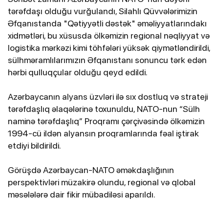
tərəfdaşı olduğu vurğulandı, Silahlı Qüvvələrimizin
Əfqanıstanda "Qətiyyətli dəstək" əməliyyatlarındakı
xidmətləri, bu xüsusda ölkəmizin regional nəqliyyat və
logistika mərkəzi kimi töhfələri yüksək qiymətləndirildi,
sülhməramlılarımızın Əfqanıstanı sonuncu tərk edən
hərbi qulluqçular olduğu qeyd edildi.
Azərbaycanın alyans üzvləri ilə sıx dostluq və strateji
tərəfdaşlıq əlaqələrinə toxunuldu, NATO-nun “Sülh
naminə tərəfdaşlıq” Proqramı çərçivəsində ölkəmizin
1994-cü ildən alyansın proqramlarında fəal iştirak
etdiyi bildirildi.
Görüşdə Azərbaycan-NATO əməkdaşlığının
perspektivləri müzakirə olundu, regional və qlobal
məsələlərə dair fikir mübadiləsi aparıldı.