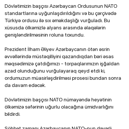
Dövlətimizin başçısı Azərbaycan Ordusunun NATO
standartlarına uyğunlaşdırıldığını və bu çərçivədə
Türkiyə ordusu ilə sıx əməkdaşlığı vurğuladı. Bu
xüsusda ölkəmizlə alyans arasında əlaqələrin
genişləndirilməsinin roluna toxundu.
Prezident İlham Əliyev Azərbaycanın ötən əsrin
əvvəllərində müstəqilliyini qazandıqdan bəri əsas
məqsədimizə çatdığımızı - torpaqlarımızın işğaldan
azad olunduğunu vurğulayaraq qeyd etdi ki,
ordumuzun müasirləşdirilməsi prosesi bundan sonra
da davam edəcək.
Dövlətimizin başçısı NATO nümayəndə heyətinin
ölkəmizə səfərinin uğurlu olacağına ümidvarlığını
bildirdi.
Söhbət zamanı Azərbaycanın NATO-nun dəyərli