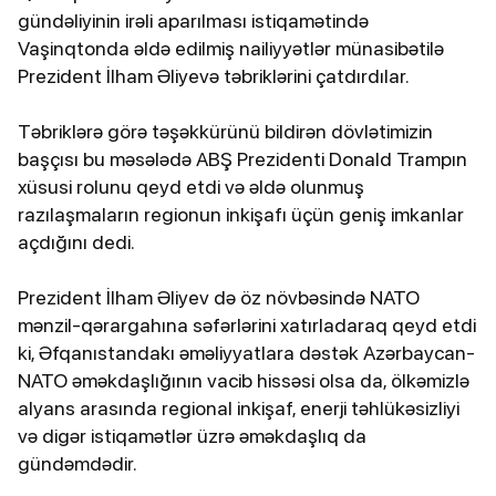
gündəliyinin irəli aparılması istiqamətində
Vaşinqtonda əldə edilmiş nailiyyətlər münasibətilə
Prezident İlham Əliyevə təbriklərini çatdırdılar.
Təbriklərə görə təşəkkürünü bildirən dövlətimizin
başçısı bu məsələdə ABŞ Prezidenti Donald Trampın
xüsusi rolunu qeyd etdi və əldə olunmuş
razılaşmaların regionun inkişafı üçün geniş imkanlar
açdığını dedi.
Prezident İlham Əliyev də öz növbəsində NATO
mənzil-qərargahına səfərlərini xatırladaraq qeyd etdi
ki, Əfqanıstandakı əməliyyatlara dəstək Azərbaycan-
NATO əməkdaşlığının vacib hissəsi olsa da, ölkəmizlə
alyans arasında regional inkişaf, enerji təhlükəsizliyi
və digər istiqamətlər üzrə əməkdaşlıq da
gündəmdədir.