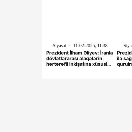
Siyasət
11-02-2025, 11:38
Siya
Prezident İlham Əliyev: İranla
Prezid
dövlətlərarası əlaqələrin
ilə sa
hərtərəfli inkişafına xüsusi
qurul
əhəmiyyət veririk
hərtər
önəm v