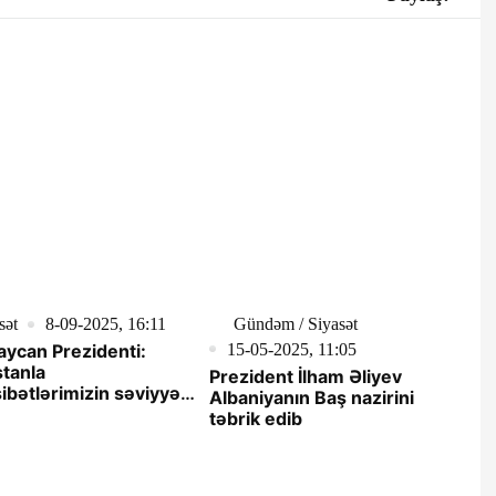
sət
8-09-2025, 16:11
Gündəm / Siyasət
15-05-2025, 11:05
ycan Prezidenti:
stanla
Prezident İlham Əliyev
bətlərimizin səviyyəsi
Albaniyanın Baş nazirini
rımızın bir-birinə
təbrik edib
 və etimadından irəli