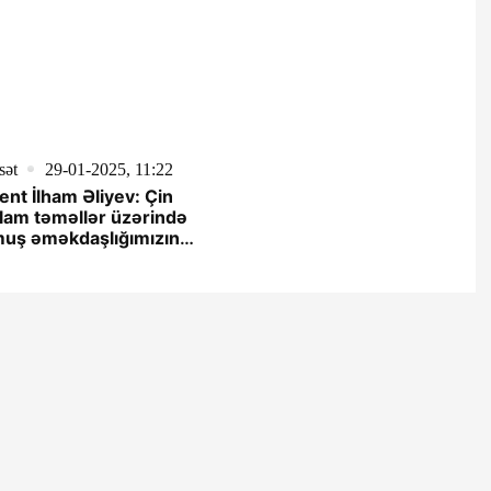
sət
29-01-2025, 11:22
ent İlham Əliyev: Çin
ğlam təməllər üzərində
muş əməkdaşlığımızın
əfli inkişafına böyük
eririk