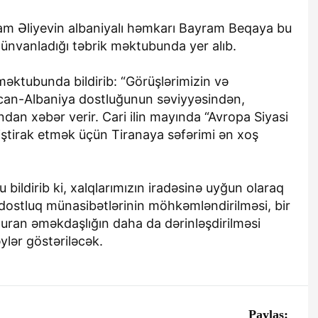
ham Əliyevin albaniyalı həmkarı Bayram Beqaya bu
 ünvanladığı təbrik məktubunda yer alıb.
məktubunda bildirib: “Görüşlərimizin və
aycan-Albaniya dostluğunun səviyyəsindən,
ından xəbər verir. Cari ilin mayında “Avropa Siyasi
a iştirak etmək üçün Tiranaya səfərimi ən xoş
bildirib ki, xalqlarımızın iradəsinə uyğun olaraq
dostluq münasibətlərinin möhkəmləndirilməsi, bir
ğuran əməkdaşlığın daha da dərinləşdirilməsi
lər göstəriləcək.
Paylaş: