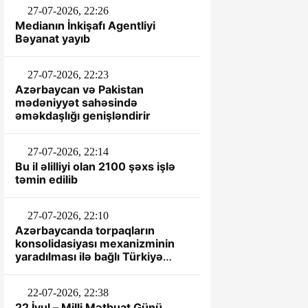
27-07-2026, 22:26
Medianın İnkişafı Agentliyi
Bəyanat yayıb
27-07-2026, 22:23
Azərbaycan və Pakistan
mədəniyyət sahəsində
əməkdaşlığı genişləndirir
27-07-2026, 22:14
Bu il əlilliyi olan 2100 şəxs işlə
təmin edilib
27-07-2026, 22:10
Azərbaycanda torpaqların
konsolidasiyası mexanizminin
yaradılması ilə bağlı Türkiyə
təcrübəsi öyrənilir
22-07-2026, 22:38
22 İyul – Milli Mətbuat Günü