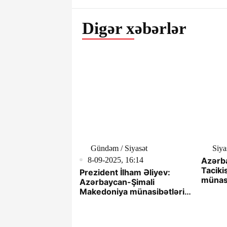
Digər xəbərlər
Gündəm / Siyasət
Siya
8-09-2025, 16:14
Azərba
Taciki
Prezident İlham Əliyev:
münasi
Azərbaycan-Şimali
xalqla
Makedoniya münasibətləri
hörmət
xalqlarımızın mənafelərinə
gəlir
xidmət edir