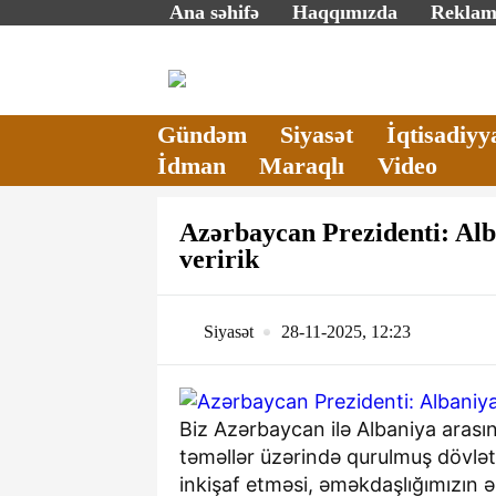
Ana səhifə
Haqqımızda
Rekla
Gündəm
Siyasət
İqtisadiyy
İdman
Maraqlı
Video
Azərbaycan Prezidenti: Alb
veririk
Siyasət
28-11-2025, 12:23
Biz Azərbaycan ilə Albaniya arası
təməllər üzərində qurulmuş dövlət
inkişaf etməsi, əməkdaşlığımızın əh