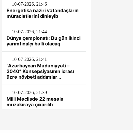
10-07-2026, 21:46
Energetika naziri vətəndaşların
müraciətlərini dinləyib
10-07-2026, 21:44
Dünya çempionatı: Bu gün ikinci
yarımfinalçı bəlli olacaq
10-07-2026, 21:41
“Azərbaycan Mədəniyyəti –
2040” Konsepsiyasının icrası
üzrə növbəti addımlar
müəyyənləşdirilib
10-07-2026, 21:39
Milli Məclisdə 22 məsələ
müzakirəyə çıxarılıb
1-07-2026, 11:06
Leyla Əliyeva Şəkidə Uşaq evi
sosial xidmət müəssisəsinin