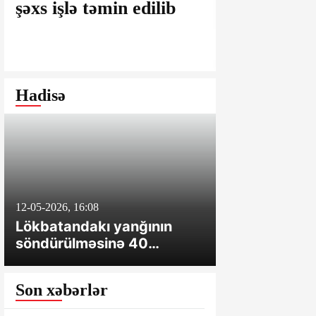
şəxs işlə təmin edilib
Günü münas
dəyərli ziy
Hadisə
12-05-2026, 16:08
10-04-2026, 15:14
Lökbatandakı yanğının
Gəncədə ağır
söndürülməsinə 40
ölən və xəsar
texnika, 2 helikopter cəlb
olunub
Son xəbərlər