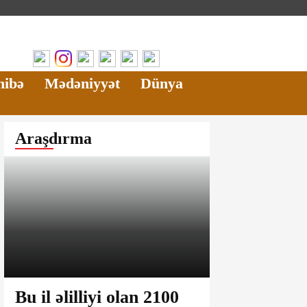
hibə
Mədəniyyət
Dünya
Araşdırma
Bu il əlilliyi olan 2100
22 İyul – M