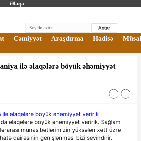
m
Əlaqə
Axtar
at
Cəmiyyət
Araşdırma
Hadisə
Müsa
aniya ilə əlaqələrə böyük əhəmiyyət
nda əlaqələrə böyük əhəmiyyət veririk. Sağlam
lərarası münasibətlərimizin yüksələn xətt üzrə
atə dairəsinin genişlənməsi bizi sevindirir.