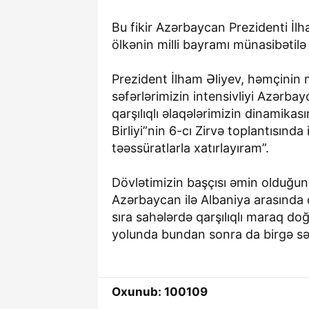
Bu fikir Azərbaycan Prezidenti İl
ölkənin milli bayramı münasibətilə
Prezident İlham Əliyev, həmçinin 
səfərlərimizin intensivliyi Azərb
qarşılıqlı əlaqələrimizin dinamikas
Birliyi”nin 6-cı Zirvə toplantısınd
təəssüratlarla xatırlayıram”.
Dövlətimizin başçısı əmin olduğunu 
Azərbaycan ilə Albaniya arasında 
sıra sahələrdə qarşılıqlı maraq do
yolunda bundan sonra da birgə səy
Oxunub: 100109