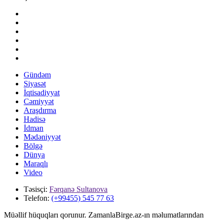
Gündəm
Siyasət
İqtisadiyyat
Cəmiyyət
Araşdırma
Hadisə
İdman
Mədəniyyət
Bölgə
Dünya
Maraqlı
Video
Təsisçi:
Fərqanə Sultanova
Telefon:
(+99455) 545 77 63
Müəllif hüquqları qorunur. ZamanlaBirge.az-ın məlumatlarından