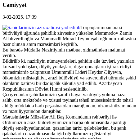
Cəmiyyət
3-02-2025, 17:39
Torpaqlarımızın ərazi
bütövlüyü uğrunda şəhidlik zirvəsinə yüksələn Məmmədov Zamin
Allahverdi oğlu və Məmmədli Murad Teymurşah oğlunun xatirəsinə
həsr olunan anım mərasimləri keçirilib.
Bu barədə Müdafiə Nazirliyinin mətbuat xidmətindən məlumat
verilib.
Bildirilib ki, nazirliyin nümayəndələri, şəhidin ailə üzvləri, yaxınları,
kursant yoldaşları, döyüş yoldaşları, digər qonaqların iştirak etdiyi
mərasimlərdə xalqımızın Ümummilli Lideri Heydər Əliyevin,
ölkəmizin müstəqilliyi, ərazi bütövlüyü və suverenliyi uğrunda şəhid
olanların xatirəsi bir dəqiqəlik sükutla yad edilib. Azərbaycan
Respublikasının Dövlət Himni səsləndirilib.
Çıxış edənlər şəhidlərimizin şərəfli həyat və döyüş yoluna nəzər
salıb, orta məktəbdə və xüsusi təyinatlı təhsil müəssisələrində təhsil
aldığı müddətdə hərb peşəsinə olan marağından, nizam-intizamından
və məsuliyyətindən danışıblar.
Mərasimlərdə Müzəffər Ali Baş Komandanın rəhbərliyi ilə
Ordumuzun ərazi bütövlüyümüzün bərpa olunmasında apardığı
döyüş əməliyyatlarından, qazanılan tarixi qələbələrdən, bu şanlı
qələbələrin qazanılmasında igid oğullarımızın göstərdiyi