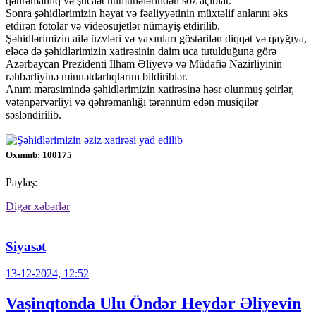
qəhrəmanlıq və şücaət nümunələrindən söz açıblar.
Sonra şəhidlərimizin həyat və fəaliyyətinin müxtəlif anlarını əks
etdirən fotolar və videosujetlər nümayiş etdirilib.
Şəhidlərimizin ailə üzvləri və yaxınları göstərilən diqqət və qayğıya,
eləcə də şəhidlərimizin xatirəsinin daim uca tutulduğuna görə
Azərbaycan Prezidenti İlham Əliyevə və Müdafiə Nazirliyinin
rəhbərliyinə minnətdarlıqlarını bildiriblər.
Anım mərasimində şəhidlərimizin xatirəsinə həsr olunmuş şeirlər,
vətənpərvərliyi və qəhrəmanlığı tərənnüm edən musiqilər
səsləndirilib.
Oxunub: 100175
Paylaş:
Digər xəbərlər
Siyasət
13-12-2024, 12:52
Vaşinqtonda Ulu Öndər Heydər Əliyevin