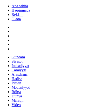
Ana səhifə
Haqqımızda
Reklam
Əlaqə
Gündəm
Siyasət
İqtisadiyyat
Cəmiyyət
Araşdırma
Hadisə
İdman
Mədəniyyət
Bölgə
Dünya
Maraqlı
Video