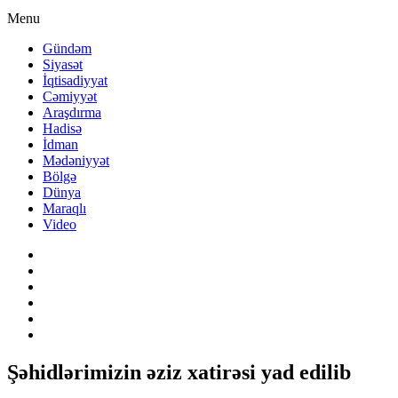
Menu
Gündəm
Siyasət
İqtisadiyyat
Cəmiyyət
Araşdırma
Hadisə
İdman
Mədəniyyət
Bölgə
Dünya
Maraqlı
Video
Şəhidlərimizin əziz xatirəsi yad edilib