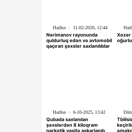
Hadisə
11-02-2026, 12:44
Had
Nərimanov rayonunda
Xəzər
quldurluq edən və avtomobil
oğurlu
qaçıran şəxslər saxlanılıblar
Hadisə
6-10-2025, 13:42
Dün
Qubada saxlanılan
Tbilis
şəxslərdən 8 kiloqram
keçiri
narkotik vasitə aşkarlanıb
əməkda