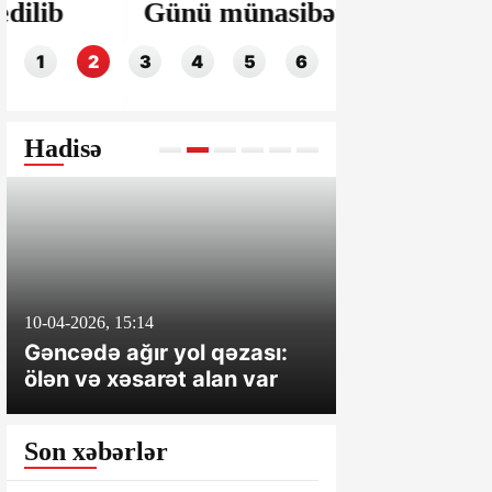
Günü münasibətilə
Mətbuat
dəyərli ziyarət
olunmuş 
1
2
3
4
5
6
Hadisə
10-04-2026, 15:14
1-04-2026, 12:33
Gəncədə ağır yol qəzası:
Balakəndə ta
ölən və xəsarət alan var
yetirən şəxsi
Son xəbərlər