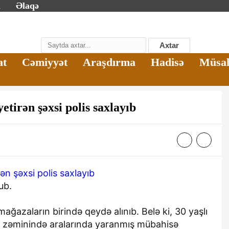
m
Əlaqə
Axtar
at
Cəmiyyət
Araşdırma
Hadisə
Müsa
etirən şəxsi polis saxlayıb
ub.
ağazaların birində qeydə alınıb. Belə ki, 30 yaşlı
aziri Silahlı
Bu il əlilliyi olan 2100
r zəminində aralarında yaranmış mübahisə