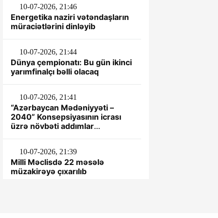
10-07-2026, 21:46
Energetika naziri vətəndaşların
müraciətlərini dinləyib
10-07-2026, 21:44
Dünya çempionatı: Bu gün ikinci
yarımfinalçı bəlli olacaq
10-07-2026, 21:41
“Azərbaycan Mədəniyyəti –
2040” Konsepsiyasının icrası
üzrə növbəti addımlar
müəyyənləşdirilib
10-07-2026, 21:39
Milli Məclisdə 22 məsələ
müzakirəyə çıxarılıb
1-07-2026, 11:06
Leyla Əliyeva Şəkidə Uşaq evi
sosial xidmət müəssisəsinin