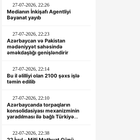
27-07-2026, 22:26
Medianın İnkişafı Agentliyi
Bəyanat yayıb
27-07-2026, 22:23
Azərbaycan və Pakistan
mədəniyyət sahəsində
əməkdaşlığı genişləndirir
27-07-2026, 22:14
Bu il əlilliyi olan 2100 şəxs işlə
təmin edilib
27-07-2026, 22:10
Azərbaycanda torpaqların
konsolidasiyası mexanizminin
yaradılması ilə bağlı Türkiyə
təcrübəsi öyrənilir
22-07-2026, 22:38
22 İyul – Milli Mətbuat Günü