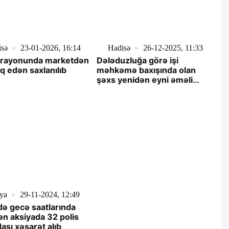
isə
23-01-2026, 16:14
Hadisə
26-12-2025, 11:33
 rayonunda marketdən
Dələduzluğa görə işi
q edən saxlanılıb
məhkəmə baxışında olan
şəxs yenidən eyni əməli
törətdiyi üçün saxlanılıb
ya
29-11-2024, 12:49
idə gecə saatlarında
lən aksiyada 32 polis
şı xəsarət alıb