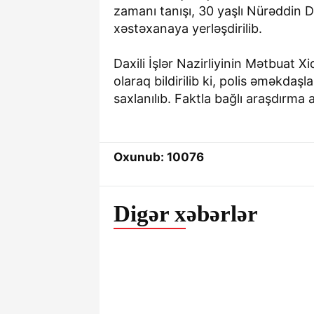
Qüvvələ
zamanı tanışı, 30 yaşlı Nürəddin D
münasibə
xəstəxanaya yerləşdirilib.
Azərbay
şəxsi hey
Daxili İşlər Nazirliyinin Mətbuat
edib
olaraq bildirilib ki, polis əməkdaşl
saxlanılıb. Faktla bağlı araşdırma ap
Oxunub: 10076
5-03-2026, 14:43
Digər xəbərlər
İranın bu ad
Türkiyəyə atıl
raketin təsad
sübut etdi - 