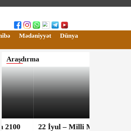
hibə
Mədəniyyət
Dünya
Araşdırma
22 İyul – Milli Mətbuat
AMEA-da