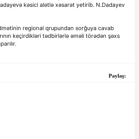
r Günü
şəxs işlə təmin edilib
adayevə kəsici alətlə xəsarət yetirib. N.Dadayev
tilə
can Ordusunun
ətini təbrik
 Xidmətinin regional qrupundan sorğuya cavab
arının keçirdikləri tədbirlərlə əməli törədən şəxs
arılır.
Paylaş:
12-05-2026, 16:08
dımı dünən
Lökbatandakı yanğının
an ballistik
söndürülməsinə 40
üfi olmadığını
texnika, 2 helikopter cəlb
Hərbi ekspert
olunub