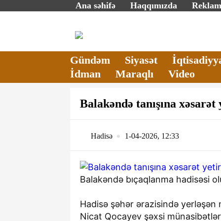
Ana səhifə
Haqqımızda
Rekla
Gündəm
Siyasət
İqtisadiyy
İdman
Maraqlı
Video
Balakəndə tanışına xəsarət y
Hadisə
1-04-2026, 12:33
Balakəndə bıçaqlanma hadisəsi ol
Hadisə şəhər ərazisində yerləşən m
Müdafiə n
Nicat Qocayev şəxsi münasibətlə