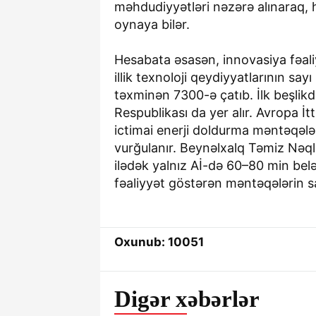
məhdudiyyətləri nəzərə alınaraq, 
oynaya bilər.
Hesabata əsasən, innovasiya fəaliy
illik texnoloji qeydiyyatlarının sa
təxminən 7300-ə çatıb. İlk beşli
Respublikası da yer alır. Avropa İt
ictimai enerji doldurma məntəqələr
vurğulanır. Beynəlxalq Təmiz Nəql
ilədək yalnız Aİ-də 60–80 min be
fəaliyyət göstərən məntəqələrin 
Oxunub: 10051
Digər xəbərlər