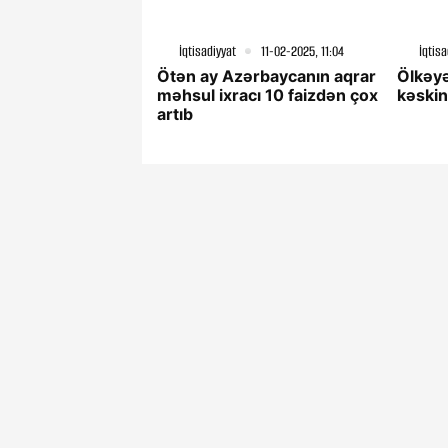
İqtisadiyyat
11-02-2025, 11:04
İqtisa
Ötən ay Azərbaycanın aqrar
Ölkəyə
məhsul ixracı 10 faizdən çox
kəskin
artıb