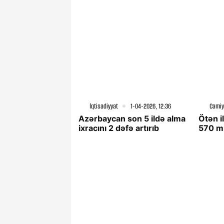
İqtisadiyyat
1-04-2026, 12:36
Cəmiy
Azərbaycan son 5 ildə alma
Ötən i
ixracını 2 dəfə artırıb
570 mi