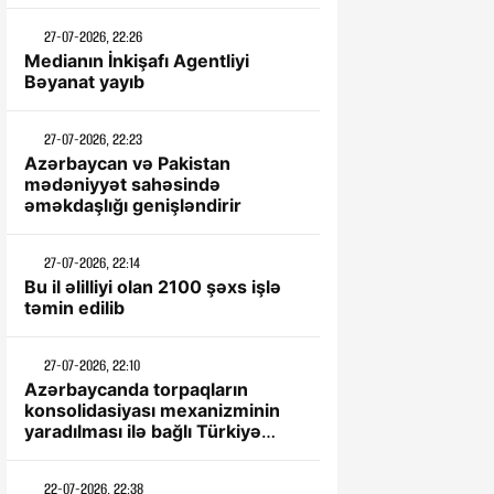
27-07-2026, 22:26
Medianın İnkişafı Agentliyi
Bəyanat yayıb
27-07-2026, 22:23
Azərbaycan və Pakistan
mədəniyyət sahəsində
əməkdaşlığı genişləndirir
27-07-2026, 22:14
Bu il əlilliyi olan 2100 şəxs işlə
təmin edilib
27-07-2026, 22:10
Azərbaycanda torpaqların
konsolidasiyası mexanizminin
yaradılması ilə bağlı Türkiyə
təcrübəsi öyrənilir
22-07-2026, 22:38