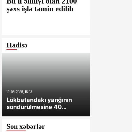
Bu il əlilliyi olan 2100
22 İyul – M
şəxs işlə təmin edilib
Günü münas
dəyərli ziy
Hadisə
12-05-2026, 16:08
10-04-2026, 15:14
Lökbatandakı yanğının
Gəncədə ağır
söndürülməsinə 40
ölən və xəsar
texnika, 2 helikopter cəlb
olunub
Son xəbərlər