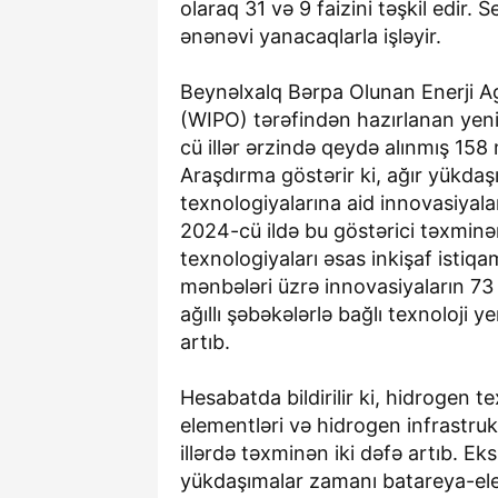
olaraq 31 və 9 faizini təşkil edir.
ənənəvi yanacaqlarla işləyir.
Beynəlxalq Bərpa Olunan Enerji Ag
(WIPO) tərəfindən hazırlanan yeni
cü illər ərzində qeydə alınmış 158 
Araşdırma göstərir ki, ağır yükd
texnologiyalarına aid innovasiyala
2024-cü ildə bu göstərici təxminən
texnologiyaları əsas inkişaf istiqam
mənbələri üzrə innovasiyaların 73 f
ağıllı şəbəkələrlə bağlı texnoloji y
artıb.
Hesabatda bildirilir ki, hidrogen 
elementləri və hidrogen infrastruk
illərdə təxminən iki dəfə artıb. Ek
yükdaşımalar zamanı batareya-elek