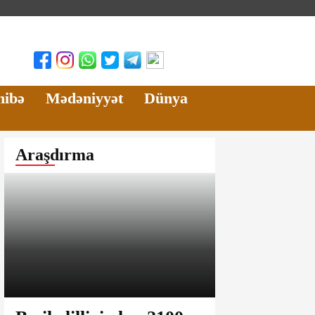
hibə
Mədəniyyət
Dünya
Araşdırma