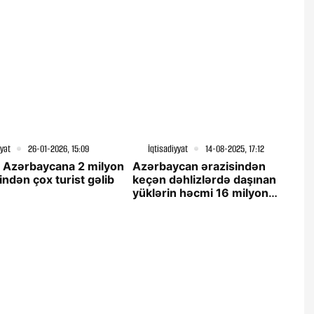
yət
26-01-2026, 15:09
İqtisadiyyat
14-08-2025, 17:12
l Azərbaycana 2 milyon
Azərbaycan ərazisindən
ndən çox turist gəlib
keçən dəhlizlərdə daşınan
yüklərin həcmi 16 milyon
tonu ötüb