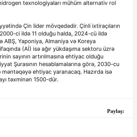
hidrogen texnologiyaları mühüm alternativ rol
yətində Çin lider mövqedədir. Çinli ixtiraçıların
yı 2000-ci ildə 11 olduğu halda, 2024-cü ildə
kdə ABŞ, Yaponiya, Almaniya və Koreya
tifaqında (Aİ) isə ağır yükdaşıma sektoru üzrə
inin sayının artırılmasına ehtiyac olduğu
iyyat Şurasının hesablamalarına görə, 2030-cu
lə məntəqəyə ehtiyac yaranacaq. Hazırda isə
sayı təxminən 1500-dür.
Paylaş: