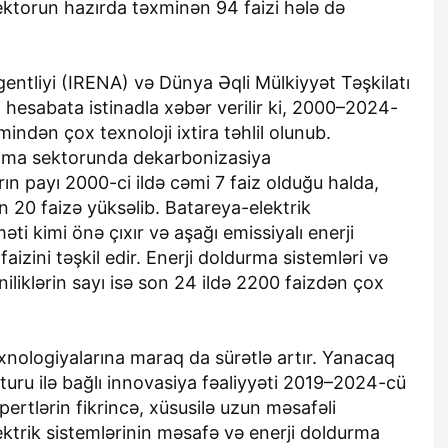
 Sektorun hazırda təxminən 94 faizi hələ də
entliyi (IRENA) və Dünya Əqli Mülkiyyət Təşkilatı
 hesabata istinadla xəbər verilir ki, 2000–2024-
mindən çox texnoloji ixtira təhlil olunub.
aşıma sektorunda dekarbonizasiya
rın payı 2000-ci ildə cəmi 7 faiz olduğu halda,
 20 faizə yüksəlib. Batareya-elektrik
əti kimi önə çıxır və aşağı emissiyalı enerji
aizini təşkil edir. Enerji doldurma sistemləri və
eniliklərin sayı isə son 24 ildə 2200 faizdən çox
texnologiyalarına maraq da sürətlə artır. Yanacaq
turu ilə bağlı innovasiya fəaliyyəti 2019–2024-cü
spertlərin fikrincə, xüsusilə uzun məsafəli
trik sistemlərinin məsafə və enerji doldurma