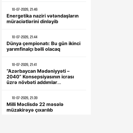
10-07-2026, 21:46
Energetika naziri vətəndaşların
müraciətlərini dinləyib
10-07-2026, 21:44
Dünya çempionatı: Bu gün ikinci
yarımfinalçı bəlli olacaq
10-07-2026, 21:41
“Azərbaycan Mədəniyyəti –
2040” Konsepsiyasının icrası
üzrə növbəti addımlar
müəyyənləşdirilib
10-07-2026, 21:39
Milli Məclisdə 22 məsələ
müzakirəyə çıxarılıb
1-07-2026, 11:06
Leyla Əliyeva Şəkidə Uşaq evi