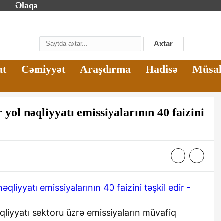
m
Əlaqə
Axtar
at
Cəmiyyət
Araşdırma
Hadisə
Müsa
yol nəqliyyatı emissiyalarının 40 faizini
qliyyatı sektoru üzrə emissiyaların müvafiq