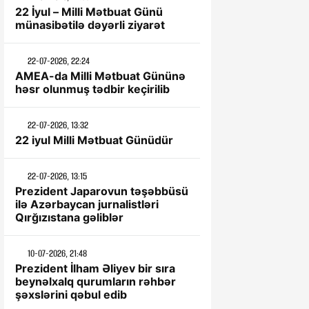
22 İyul – Milli Mətbuat Günü
münasibətilə dəyərli ziyarət
22-07-2026, 22:24
AMEA-da Milli Mətbuat Gününə
həsr olunmuş tədbir keçirilib
22-07-2026, 13:32
22 iyul Milli Mətbuat Günüdür
22-07-2026, 13:15
Prezident Japarovun təşəbbüsü
ilə Azərbaycan jurnalistləri
Qırğızıstana gəliblər
10-07-2026, 21:48
Prezident İlham Əliyev bir sıra
beynəlxalq qurumların rəhbər
şəxslərini qəbul edib