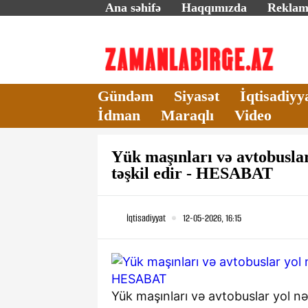
Ana səhifə
Haqqımızda
Rekla
Gündəm
Siyasət
İqtisadiyy
İdman
Maraqlı
Video
Yük maşınları və avtobuslar 
təşkil edir - HESABAT
İqtisadiyyat
12-05-2026, 16:15
Yük maşınları və avtobuslar yol nə