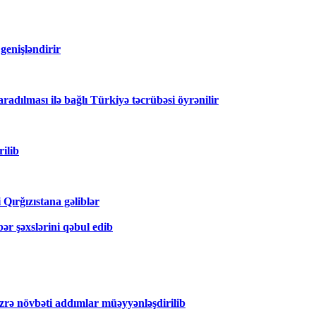
genişləndirir
dılması ilə bağlı Türkiyə təcrübəsi öyrənilir
ilib
Qırğızıstana gəliblər
ər şəxslərini qəbul edib
zrə növbəti addımlar müəyyənləşdirilib