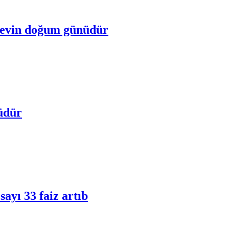
iyevin doğum günüdür
üdür
ayı 33 faiz artıb