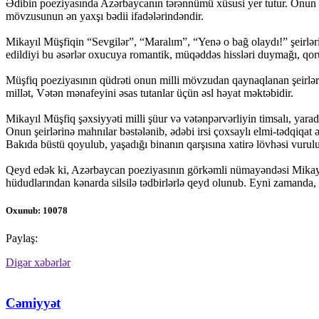
Ədibin poeziyasında Azərbaycanın tərənnümü xüsusi yer tutur. Onun 
mövzusunun ən yaxşı bədii ifadələrindəndir.
Mikayıl Müşfiqin “Sevgilər”, “Maralım”, “Yenə o bağ olaydı!” şeirlər
edildiyi bu əsərlər oxucuya romantik, müqəddəs hissləri duymağı, qor
Müşfiq poeziyasının qüdrəti onun milli mövzudan qaynaqlanan şeirləri
millət, Vətən mənafeyini əsas tutanlar üçün əsl həyat məktəbidir.
Mikayıl Müşfiq şəxsiyyəti milli şüur və vətənpərvərliyin timsalı, yarad
Onun şeirlərinə mahnılar bəstələnib, ədəbi irsi çoxsaylı elmi-tədqiqat
Bakıda büstü qoyulub, yaşadığı binanın qarşısına xatirə lövhəsi vurul
Qeyd edək ki, Azərbaycan poeziyasının görkəmli nümayəndəsi Mikayıl
hüdudlarından kənarda silsilə tədbirlərlə qeyd olunub. Eyni zamanda, Mi
Oxunub: 10078
Paylaş:
Digər xəbərlər
Cəmiyyət