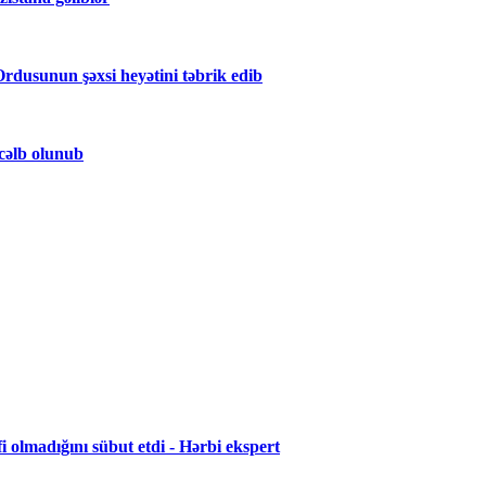
rdusunun şəxsi heyətini təbrik edib
cəlb olunub
i olmadığını sübut etdi - Hərbi ekspert