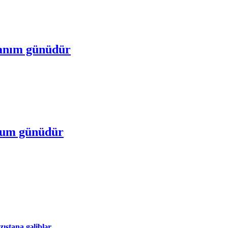
 anım günüdür
oğum günüdür
ıstana gəliblər