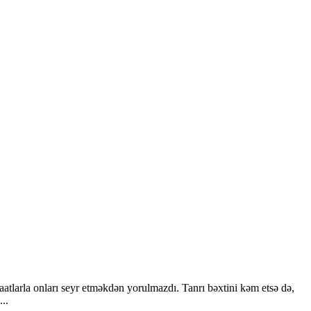
atlarla onları seyr etməkdən yorulmazdı. Tanrı bəxtini kəm etsə də,
..