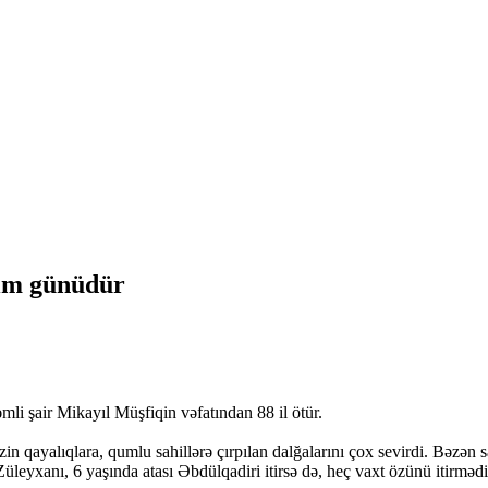
nım günüdür
li şair Mikayıl Müşfiqin vəfatından 88 il ötür.
qayalıqlara, qumlu sahillərə çırpılan dalğalarını çox sevirdi. Bəzən sa
leyxanı, 6 yaşında atası Əbdülqadiri itirsə də, heç vaxt özünü itirmədi.