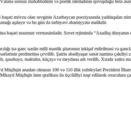
Vətənə sonsuz məhəbbətinin və poetik istedadının qovuşduğu belə əsə
i bəşəri mövzu olan sevginin Azərbaycan poeziyasında yaddaqalan nümun
umağı aşılayır və bu gün də tərbiyəvi əhəmiyyətə malikdir.
nə bəşəri məzmun verməsindədir. Sovet rejimində “Azadlıq dünyanın dəri
ıcılığı isə gənc nəslin milli mənlik şüurunun inkişaf etdirilməsi və gəncl
 əsərlərinin predmetinə çevrilib. Şairin əbədiyaşar sənət naminə çəkdiyi
ub, qəsəbəyə, məktəbə, küçəyə və meydana adı verilib, Xızıda xatirə mu
 Müşfiqin anadan olmasın 100 və 110 illik yubileyləri Prezident İlham
kayıl Müşfiqin latın qrafikası ilə üçcildliyi nəşr edilərək oxuculara çat