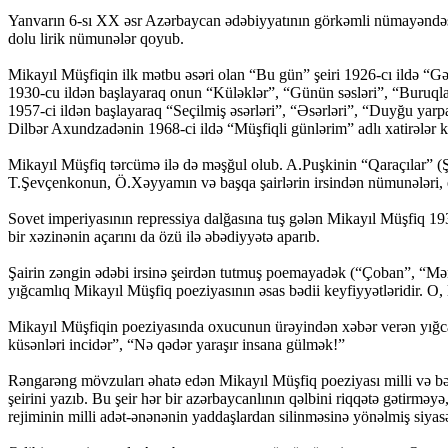
Yanvarın 6-sı XX əsr Azərbaycan ədəbiyyatının görkəmli nümayəndəsi,
dolu lirik nümunələr qoyub.
Mikayıl Müşfiqin ilk mətbu əsəri olan “Bu gün” şeiri 1926-cı ildə “Gən
1930-cu ildən başlayaraq onun “Küləklər”, “Günün səsləri”, “Buruqla
1957-ci ildən başlayaraq “Seçilmiş əsərləri”, “Əsərləri”, “Duyğu yarp
Dilbər Axundzadənin 1968-ci ildə “Müşfiqli günlərim” adlı xatirələr ki
Mikayıl Müşfiq tərcümə ilə də məşğul olub. A.Puşkinin “Qaraçılar” (
T.Şevçenkonun, Ö.Xəyyamın və başqa şairlərin irsindən nümunələri,
Sovet imperiyasının repressiya dalğasına tuş gələn Mikayıl Müşfiq 19
bir xəzinənin açarını da özü ilə əbədiyyətə aparıb.
Şairin zəngin ədəbi irsinə şeirdən tutmuş poemayadək (“Çoban”, “Məni
yığcamlıq Mikayıl Müşfiq poeziyasının əsas bədii keyfiyyətləridir. O,
Mikayıl Müşfiqin poeziyasında oxucunun ürəyindən xəbər verən yığc
küsənləri incidər”, “Nə qədər yaraşır insana gülmək!”
Rəngarəng mövzuları əhatə edən Mikayıl Müşfiq poeziyası milli və bəşər
şeirini yazıb. Bu şeir hər bir azərbaycanlının qəlbini riqqətə gətirm
rejiminin milli adət-ənənənin yaddaşlardan silinməsinə yönəlmiş siyasə