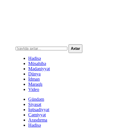
Axtar
Hadisə
Müsahibə
Mədəniyyət
Dünya
İdman
Maraqlı
Video
Gündəm
Siyasət
İqtisadiyyat
Cəmiyyət
Araşdırma
Hadisə