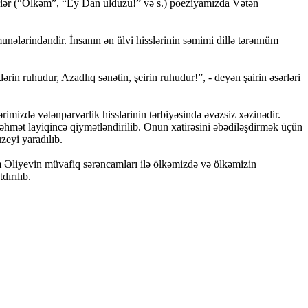
rlər (“Ölkəm”, “Ey Dan ulduzu!” və s.) poeziyamızda Vətən
ələrindəndir. İnsanın ən ülvi hisslərinin səmimi dillə tərənnüm
n ruhudur, Azadlıq sənətin, şeirin ruhudur!”, - deyən şairin əsərləri
ərimizdə vətənpərvərlik hisslərinin tərbiyəsində əvəzsiz xəzinədir.
 zəhmət layiqincə qiymətləndirilib. Onun xatirəsini əbədiləşdirmək üçün
zeyi yaradılıb.
 Əliyevin müvafiq sərəncamları ilə ölkəmizdə və ölkəmizin
dırılıb.