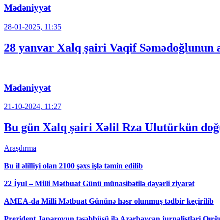
Mədəniyyət
28-01-2025, 11:35
28 yanvar Xalq şairi Vaqif Səmədoğlunun
Mədəniyyət
21-10-2024, 11:27
Bu gün Xalq şairi Xəlil Rza Ulutürkün d
Araşdırma
Bu il əlilliyi olan 2100 şəxs işlə təmin edilib
22 İyul – Milli Mətbuat Günü münasibətilə dəyərli ziyarət
AMEA-da Milli Mətbuat Gününə həsr olunmuş tədbir keçirilib
Prezident Japarovun təşəbbüsü ilə Azərbaycan jurnalistləri Qırğız