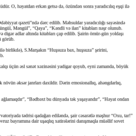
ür. O, həyatdan erkən getsə də, özündən sonra yaradıcılıq eşqi ilə
Ədəbiyyat qəzeti”ndə dərc edilib. Məhsuldar yaradıcılığı sayəsində
üngül, Məngül”, “Qaya”, “Kəndli və ilan” kitabları nəşr olunub.
digər adlar altında kitabları çap edilib. Şairin ömür-gün yoldaşı
ü görüb.
ə birlikdə), S.Marşakın “Huşsuza bax, huşsuza” şeirini,
b.
xalqı üçün əsl sənət xəzinəsini yadigar qoyub, eyni zamanda, böyük
növün əksər janrları daxildir. Dərin emosionallıq, ahəngdarlıq,
m ağlamaqdır”, “Bədbəxt bu dünyada tək yaşayandır”, “Həyat ondan
vatoriyada tədrisi qadağan ediləndə, şair cəsarətlə məşhur “Oxu, tar!”
vruz bayramına dair uşaqlıq xatirələrini danışmaqla müəllif sovet