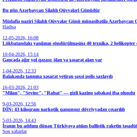
Bu gün Azərbaycan Silahlı Qüvvələri Günüdür
Müdafiə naziri Silahlı Qüvvələr Günü münasibətilə Azərbaycan O
Hadisə
12-05-2026, 16:08
Lökbatandakı yanğının söndürülməsinə 40 texnika, 2 helikopter 
10-04-2026, 15:14
Gəncədə ağır yol qəzası: ölən və xəsarət alan var
1-04-2026, 12:33
Balakəndə tanışına xəsarət yetirən şəxsi polis saxlayıb
16-03-2026, 21:03
"Milan", "Sevinc", "Rahat" — gizli kazino şəbəkəsi ifşa olundu
9-03-2026, 12:56
DİN: 43 kiloqram narkotik qanunsuz dövriyyədən çıxarılıb
5-03-2026, 14:43
İranın bu addımı dünən Türkiyəyə atılan ballistik raketin təsadüf
Son xəbərlər