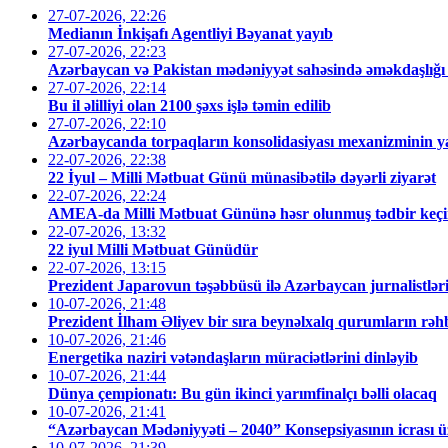
27-07-2026, 22:26
Medianın İnkişafı Agentliyi Bəyanat yayıb
27-07-2026, 22:23
Azərbaycan və Pakistan mədəniyyət sahəsində əməkdaşlığı 
27-07-2026, 22:14
Bu il əlilliyi olan 2100 şəxs işlə təmin edilib
27-07-2026, 22:10
Azərbaycanda torpaqların konsolidasiyası mexanizminin yara
22-07-2026, 22:38
22 İyul – Milli Mətbuat Günü münasibətilə dəyərli ziyarət
22-07-2026, 22:24
AMEA-da Milli Mətbuat Gününə həsr olunmuş tədbir keçir
22-07-2026, 13:32
22 iyul Milli Mətbuat Günüdür
22-07-2026, 13:15
Prezident Japarovun təşəbbüsü ilə Azərbaycan jurnalistləri 
10-07-2026, 21:48
Prezident İlham Əliyev bir sıra beynəlxalq qurumların rəhb
10-07-2026, 21:46
Energetika naziri vətəndaşların müraciətlərini dinləyib
10-07-2026, 21:44
Dünya çempionatı: Bu gün ikinci yarımfinalçı bəlli olacaq
10-07-2026, 21:41
“Azərbaycan Mədəniyyəti – 2040” Konsepsiyasının icrası ü
10-07-2026, 21:39