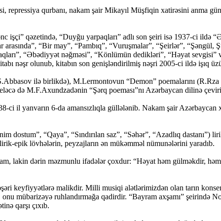
 repressiya qurbanı, nakam şair Mikayıl Müşfiqin xatirəsini anma günüd
c işçi” qəzetində, “Duyğu yarpaqları” adlı son şeiri isə 1937-ci ildə “
r arasında”, “Bir may”, “Pambıq”, “Vuruşmalar”, “Şeirlər”, “Şəngül, Ş
aqları”, “Əbədiyyət nəğməsi”, “Könlümün dedikləri”, “Həyat sevgisi” və 
tabı nəşr olunub, kitabın son genişləndirilmiş nəşri 2005-ci ildə işıq üz
Ş.Abbasov ilə birlikdə), M.Lermontovun “Demon” poemalarını (R.Rza il
 eləcə də M.F.Axundzadənin “Şərq poeması”nı Azərbaycan dilinə çeviri
38-ci il yanvarın 6-da amansızlıqla güllələnib. Nakam şair Azərbaycan 
m dostum”, “Qaya”, “Sındırılan saz”, “Səhər”, “Azadlıq dastanı”) lirik 
 lirik-epik lövhələrin, peyzajların ən mükəmməl nümunələrini yaradıb.
am, lakin dərin məzmunlu ifadələr çoxdur: “Həyat həm gülməkdir, hə
i keyfiyyətlərə malikdir. Milli musiqi alətlərimizdən olan tarın konser
əyə, onu mübarizəyə ruhlandırmağa qadirdir. “Bayram axşamı” şeirində No
tinə qarşı çıxıb.