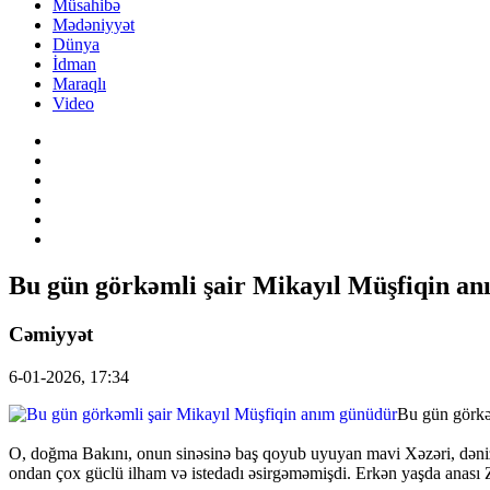
Müsahibə
Mədəniyyət
Dünya
İdman
Maraqlı
Video
Bu gün görkəmli şair Mikayıl Müşfiqin a
Cəmiyyət
6-01-2026, 17:34
Bu gün görkəm
O, doğma Bakını, onun sinəsinə baş qoyub uyuyan mavi Xəzəri, dənizin 
ondan çox güclü ilham və istedadı əsirgəməmişdi. Erkən yaşda anası Zü