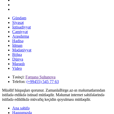
Gündəm
Siyasət
İqtisadiyyat
Cəmiyyət
Araşdırma
Hadisə
İdman
Mədəniyyət
Bölgə
Dünya
Maraqlı
Video
Təsisçi:
Fərqanə Sultanova
Telefon:
(+99455) 545 77 63
Müəllif hüquqları qorunur. ZamanlaBirge.az-ın məlumatlarından
istifadə etdikdə istinad mütləqdir. Məlumat internet səhifələrində
istifadə edildikdə müvafiq keçidin qoyulması mütləqdir.
Ana səhifə
Haqqımızda