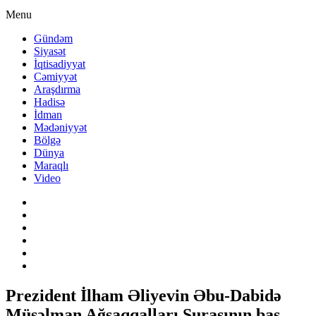
Menu
Gündəm
Siyasət
İqtisadiyyat
Cəmiyyət
Araşdırma
Hadisə
İdman
Mədəniyyət
Bölgə
Dünya
Maraqlı
Video
Prezident İlham Əliyevin Əbu-Dabidə
Müsəlman Ağsaqqalları Şurasının baş