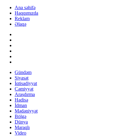
Ana səhifə
Haqqımızda
Reklam
Əlaqə
Gündəm
Siyasət
İqtisadiyyat
Cəmiyyət
Araşdırma
Hadisə
İdman
Mədəniyyət
Bölgə
Dünya
Maraqlı
Video