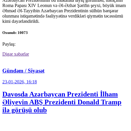
Azərbaycan Prezidentinin bu mükafata layiq görülməsi, həmçinin
Roma Papası XIV Leonun və Əl-Əzhər Şərifin şeyxi, böyük imam
Əhməd Əl-Tayyibin Azərbaycan Prezidentinin sülhün bərqərar
olunması istiqamətində fəaliyyətinə verdikləri qiymətin təcəssümü
kimi dəyərləndirildi.
Oxunub: 10073
Paylaş:
Digər xəbərlər
Gündəm / Siyasət
23-01-2026, 16:18
Davosda Azərbaycan Prezidenti İlham
Əliyevin ABŞ Prezidenti Donald Tramp
ilə görüşü olub