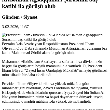
katibi ilə görüşü olub
Gündəm / Siyasət
3-02-2026, 11:37
Fevralın 3-də Azərbaycan Respublikasının Prezidenti İlham
Əliyevin Əbu-Dabi şəhərində Müsəlman Ağsaqqalları Şurasının baş
katibi Məhəmməd Əbdülsalam ilə görüşü olub.
Məhəmməd Əbdülsalam Azərbaycana səfərlərini və dövlətimizin
başçısı ilə görüşlərini böyük məmnunluqla xatırladı. O, Prezident
İlham Əliyevi "Zayed İnsan Qardaşlığı Mükafatı"na layiq görülməsi
münasibətilə bir daha təbrik etdi.
Prezident İlham Əliyev təbrikə və yüksək mükafata görə
minnətdarlığını bildirərək, Zayed Fondunun fəaliyyətini, xüsusilə
Birləşmiş Ərəb Əmirliklərinin qurucusu Şeyx Zayed bin Sultan Al
Nəhyanın humanitar irsinin və bəşəri dəyərlərinin dünyada təşviq
edilməsində oynadığı mühüm rolu yüksək qiymətləndirdi.