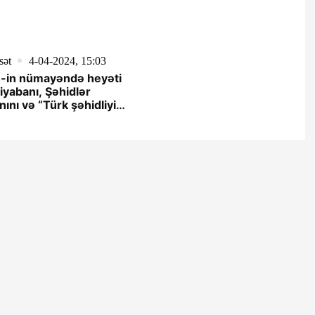
sət
4-04-2024, 15:03
in nümayəndə heyəti
xiyabanı, Şəhidlər
nını və “Türk şəhidliyi”
ini ziyarət edib