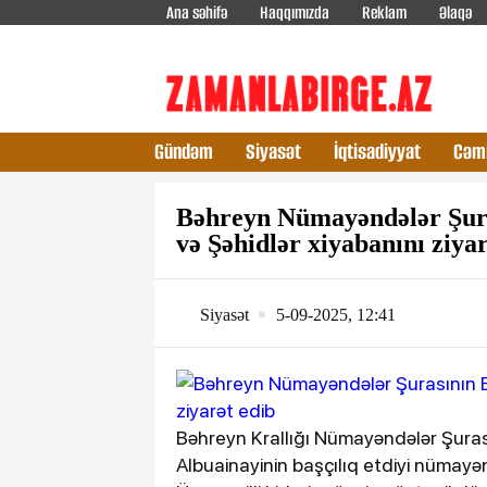
Ana səhifə
Haqqımızda
Reklam
Əlaqə
Gündəm
Siyasət
İqtisadiyyat
Cəm
Bəhreyn Nümayəndələr Şura
və Şəhidlər xiyabanını ziyar
Siyasət
5-09-2025, 12:41
Bəhreyn Krallığı Nümayəndələr Şuras
Albuainayinin başçılıq etdiyi nümayə