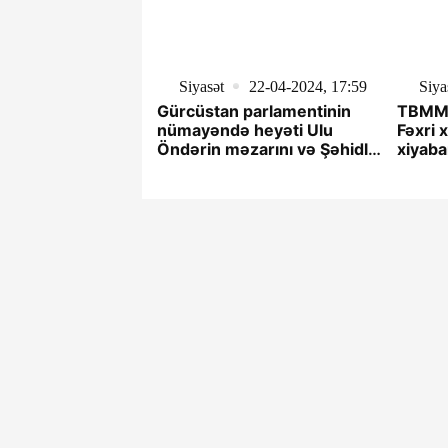
Siyasət
22-04-2024, 17:59
Siya
Gürcüstan parlamentinin
TBMM-
nümayəndə heyəti Ulu
Fəxri 
Öndərin məzarını və Şəhidlər
xiyaba
xiyabanını ziyarət edib
abidəs