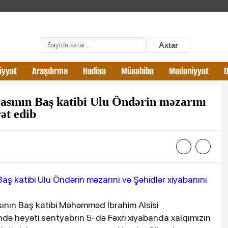
Axtar
iyyət
Araşdırma
Hadisə
Müsahibə
Mədəniyyət
sının Baş katibi Ulu Öndərin məzarını
ət edib
ının Baş katibi Məhəmməd İbrahim Alsisi
ndə heyəti sentyabrın 5-də Fəxri xiyabanda xalqımızın