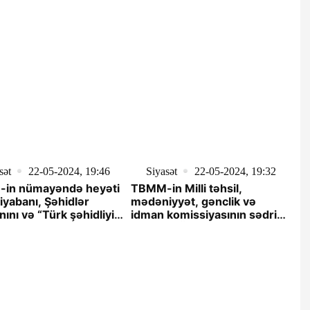
sət
22-05-2024, 19:46
Siyasət
22-05-2024, 19:32
in nümayəndə heyəti
TBMM-in Milli təhsil,
xiyabanı, Şəhidlər
mədəniyyət, gənclik və
nını və “Türk şəhidliyi”
idman komissiyasının sədri
ini ziyarət edib
Mahmut Özerin başçılıq
etdiyi nümayəndə heyəti
Fəxri xiyabanı, Şəhidlər
xiyabanını və “Türk şəhidliyi”
abidəsini ziyarət edib