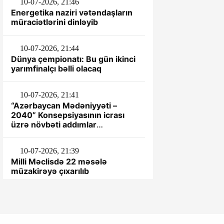
10-07-2026, 21:46
Energetika naziri vətəndaşların
müraciətlərini dinləyib
10-07-2026, 21:44
Dünya çempionatı: Bu gün ikinci
yarımfinalçı bəlli olacaq
10-07-2026, 21:41
“Azərbaycan Mədəniyyəti –
2040” Konsepsiyasının icrası
üzrə növbəti addımlar
müəyyənləşdirilib
10-07-2026, 21:39
Milli Məclisdə 22 məsələ
müzakirəyə çıxarılıb
1-07-2026, 11:06
Leyla Əliyeva Şəkidə Uşaq evi
sosial xidmət müəssisəsinin