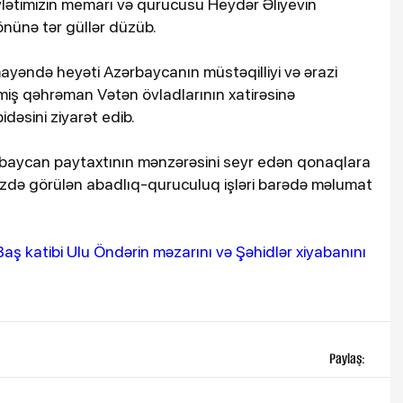
vlətimizin memarı və qurucusu Heydər Əliyevin
 önünə tər güllər düzüb.
ayəndə heyəti Azərbaycanın müstəqilliyi və ərazi
iş qəhrəman Vətən övladlarının xatirəsinə
idəsini ziyarət edib.
baycan paytaxtının mənzərəsini seyr edən qonaqlara
imizdə görülən abadlıq-quruculuq işləri barədə məlumat
Paylaş: