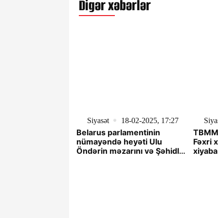
Digər xəbərlər
Siyasət
18-02-2025, 17:27
Siya
Belarus parlamentinin
TBMM-
nümayəndə heyəti Ulu
Fəxri 
Öndərin məzarını və Şəhidlər
xiyaba
xiyabanını ziyarət edib
abidəs