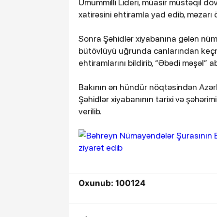
Ümummilli Lideri, müasir müstəqil dö
xatirəsini ehtiramla yad edib, məzarı
Sonra Şəhidlər xiyabanına gələn nüm
bütövlüyü uğrunda canlarından keçm
ehtiramlarını bildirib, “Əbədi məşəl” ab
Bakının ən hündür nöqtəsindən Azər
Şəhidlər xiyabanının tarixi və şəhər
verilib.
Oxunub: 100124