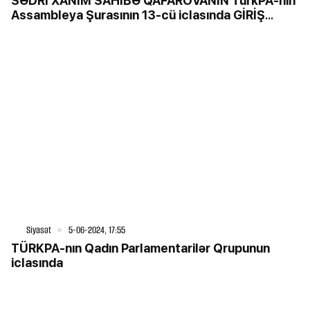
SƏDRİ XANIM SAHİBƏ QAFAROVANIN TürkPA-nın
Assambleya Şurasının 13-cü iclasında GİRİŞ
NİTQİ
Siyasət
5-06-2024, 17:55
TÜRKPA-nın Qadın Parlamentarilər Qrupunun
iclasında