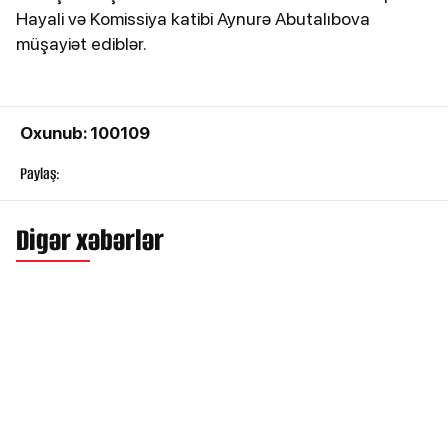
Hayali və Komissiya katibi Aynurə Abutalıbova
müşayiət ediblər.
Oxunub: 100109
Paylaş:
Digər xəbərlər