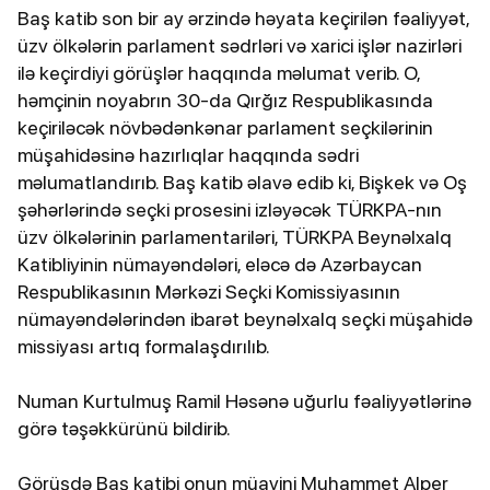
Baş katib son bir ay ərzində həyata keçirilən fəaliyyət,
üzv ölkələrin parlament sədrləri və xarici işlər nazirləri
ilə keçirdiyi görüşlər haqqında məlumat verib. O,
həmçinin noyabrın 30-da Qırğız Respublikasında
keçiriləcək növbədənkənar parlament seçkilərinin
müşahidəsinə hazırlıqlar haqqında sədri
məlumatlandırıb. Baş katib əlavə edib ki, Bişkek və Oş
şəhərlərində seçki prosesini izləyəcək TÜRKPA-nın
üzv ölkələrinin parlamentariləri, TÜRKPA Beynəlxalq
Katibliyinin nümayəndələri, eləcə də Azərbaycan
Respublikasının Mərkəzi Seçki Komissiyasının
nümayəndələrindən ibarət beynəlxalq seçki müşahidə
missiyası artıq formalaşdırılıb.
Numan Kurtulmuş Ramil Həsənə uğurlu fəaliyyətlərinə
görə təşəkkürünü bildirib.
Görüşdə Baş katibi onun müavini Muhammet Alper