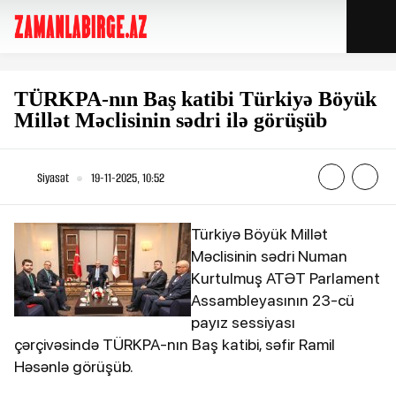
TÜRKPA-nın Baş katibi Türkiyə Böyük
Millət Məclisinin sədri ilə görüşüb
Siyasət
19-11-2025, 10:52
Türkiyə Böyük Millət
Məclisinin sədri Numan
Kurtulmuş ATƏT Parlament
Assambleyasının 23-cü
payız sessiyası
çərçivəsində TÜRKPA-nın Baş katibi, səfir Ramil
Həsənlə görüşüb.